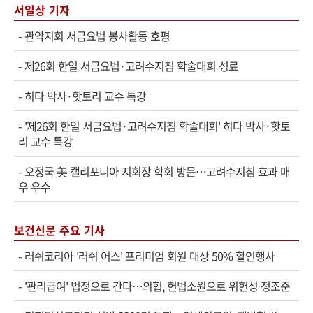
서일상 기자
-
관악지회 서금요법 봉사활동 호평
-
제26회 한일 서금요법·고려수지침 학술대회 성료
-
히다 박사·핫토리 교수 특강
-
'제26회 한일 서금요법·고려수지침 학술대회' 히다 박사·핫토
리 교수 특강
-
오정국 美 캘리포니아 지회장 학회 방문…고려수지침 효과 매
우 우수
보건신문 주요 기사
-
러쉬코리아 '러쉬 어스' 프리미엄 회원 대상 50% 할인행사
-
'관리급여' 법정으로 간다…의협, 헌법소원으로 위헌성 정조준