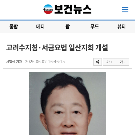
종합
메디
팜
푸드
뷰티
고려수지침·서금요법 일산지회 개설
2026.06.02 16:46:15
서일상 기자
가 +
가 -