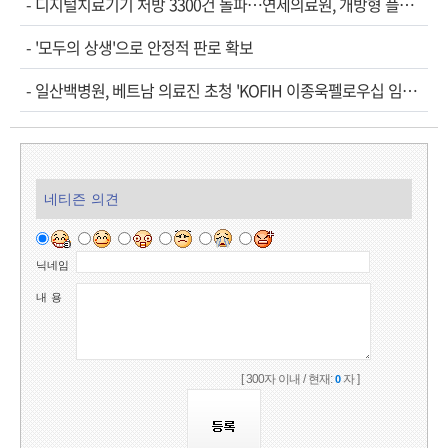
-
디지털치료기기 처방 3300건 돌파…연세의료원, 개방형 플랫폼 성과 공개
-
'모두의 상생'으로 안정적 판로 확보
-
일산백병원, 베트남 의료진 초청 'KOFIH 이종욱펠로우십 임상연수' 시작
네티즌 의견
닉네임
내 용
[ 300자 이내 / 현재:
자 ]
0