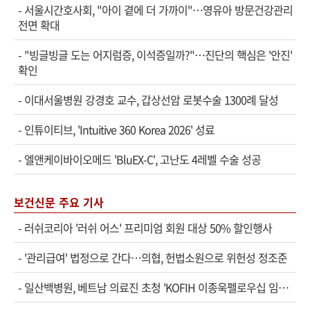
-
서울시간호사회, "아이 곁에 더 가까이"…영유아 방문건강관리
전면 확대
-
"빙글빙글 도는 어지럼증, 이석증일까?"…진단의 핵심은 '안진'
확인
-
이대서울병원 강경호 교수, 갑상선암 로봇수술 1300례 달성
-
인튜이티브, 'Intuitive 360 Korea 2026' 성료
-
엘앤케이바이오메드 'BluEX-C', 고난도 4레벨 수술 성공
보건신문 주요 기사
-
러쉬코리아 '러쉬 어스' 프리미엄 회원 대상 50% 할인행사
-
'관리급여' 법정으로 간다…의협, 헌법소원으로 위헌성 정조준
-
일산백병원, 베트남 의료진 초청 'KOFIH 이종욱펠로우십 임상연수' 시작