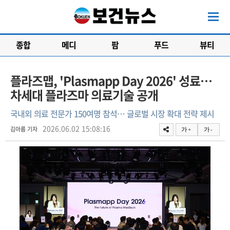
종합
메디
팜
푸드
뷰티
플라즈맵, 'Plasmapp Day 2026' 성료…
차세대 플라즈마 의료기술 공개
국내외 의료 전문가 150여명 참석… 글로벌 시장 확대 전략 제시
2026.06.02 15:08:16
김아름 기자
가 +
가 -