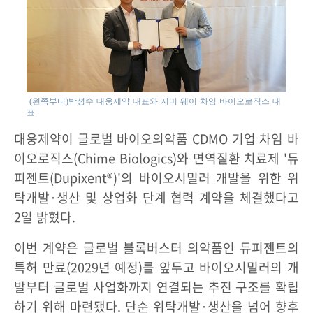
(왼쪽부터)박성수 대웅제약 대표와 지미 웨이 차임 바이오로직스 대
표.
대웅제약이 글로벌 바이오의약품 CDMO 기업 차임 바
이오로직스(Chime Biologics)와 면역질환 치료제 '듀
피젠트(Dupixent®)'의 바이오시밀러 개발을 위한 위
탁개발·생산 및 상업화 단계 협력 계약을 체결했다고
2일 밝혔다.
이번 계약은 글로벌 블록버스터 의약품인 듀피젠트의
특허 만료(2029년 예정)를 앞두고 바이오시밀러의 개
발부터 글로벌 사업화까지 연결되는 추진 구조를 확립
하기 위해 마련됐다. 단순 위탁개발·생산을 넘어 향후