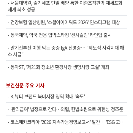
-
서울대병원, 줄기세포 단일 배양 통한 이종조직판막 재세포화
세계 최초 성공
-
건강보험 일산병원, '소셜아이어워드 2026' 인스타그램 대상
-
동국제약, 약국 전용 압박스타킹 '센시슬림' 라인업 출시
-
말기신부전 이행 막는 중증 IgA 신병증… "제도적 사각지대 해
소 시급"
-
동아ST, '제21회 청소년 환경사랑 생명사랑 교실' 개최
보건신문 주요 기사
-
K-뷰티 브랜드 북미시장 영역 확대 '속도'
-
'관리급여' 법정으로 간다…의협, 헌법소원으로 위헌성 정조준
-
코스메카코리아 '2026 지속가능경영보고서' 발간… 'ESG 고…