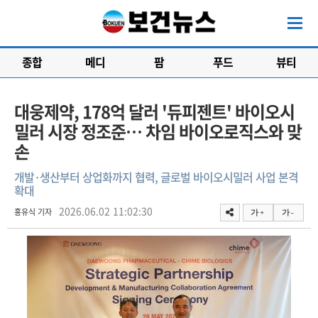
종합
메디
팜
푸드
뷰티
대웅제약, 178억 달러 '듀피젠트' 바이오시
밀러 시장 정조준… 차임 바이오로직스와 맞
손
개발·생산부터 상업화까지 협력, 글로벌 바이오시밀러 사업 본격
확대
2026.06.02 11:02:30
홍유식 기자
가 +
가 -