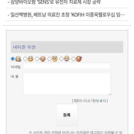
-
삼양바이오팜 'SENS'로 유전자 치료제 시장 공략
-
일산백병원, 베트남 의료진 초청 'KOFIH 이종욱펠로우십 임…
네티즌 의견
닉네임
내 용
[ 300자 이내 / 현재:
자 ]
0
※ 사이트 관리 규정에 어긋나는 의견글은 예고없이 삭제될 수 있