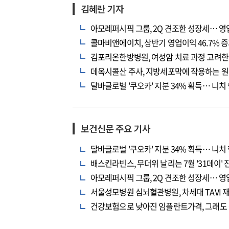
김혜란 기자
아모레퍼시픽 그룹, 2Q 견조한 성장세… 영업
콜마비앤에이치, 상반기 영업이익 46.7% 
김포리온한방병원, 여성암 치료 과정 고려한
데옥시콜산 주사, 지방세포막에 작용하는 원
달바글로벌 '쿠오카' 지분 34% 획득… 니치
보건신문 주요 기사
달바글로벌 '쿠오카' 지분 34% 획득… 니치
배스킨라빈스, 무더위 날리는 7월 '31데이' 
아모레퍼시픽 그룹, 2Q 견조한 성장세… 영업
서울성모병원 심뇌혈관병원, 차세대 TAVI 
건강보험으로 낮아진 임플란트가격, 그래도 싼