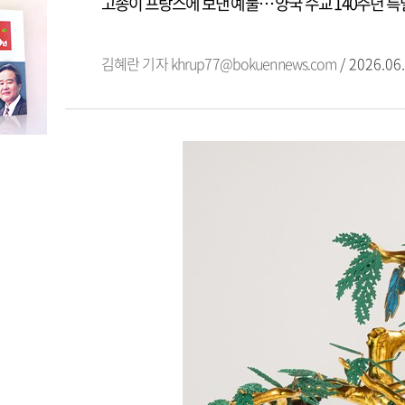
고종이 프랑스에 보낸 예물… 양국 수교 140주년 
김혜란 기자
khrup77@bokuennews.com
/ 2026.06