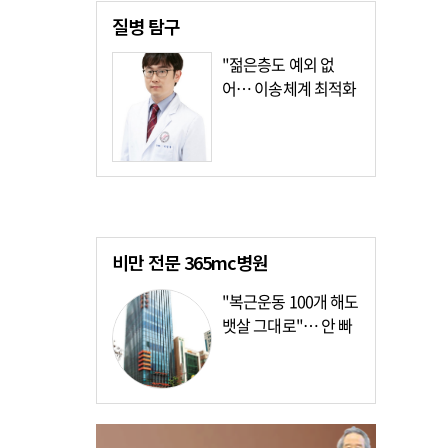
질병
탐구
"젊은층도 예외 없
어… 이송체계 최적화
가장 시급"
비만 전문
365mc병원
"복근운동 100개 해도
뱃살 그대로"… 안 빠
지는 이유?