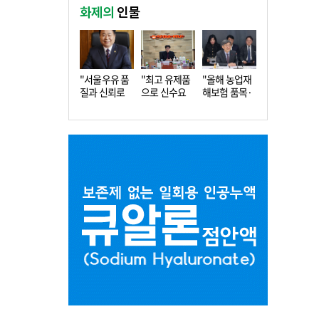
화제의
인물
"서울우유 품
"최고 유제품
"올해 농업재
질과 신뢰로
으로 신수요
해보험 품목·
더 큰 도…
창출…수…
지역 확…