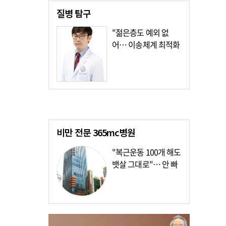
질병
탐구
"젊은층도 예외 없
어… 이송체계 최적화
가장 시급"
비만 전문
365mc병원
"복근운동 100개 해도
뱃살 그대로"… 안 빠
지는 이유?