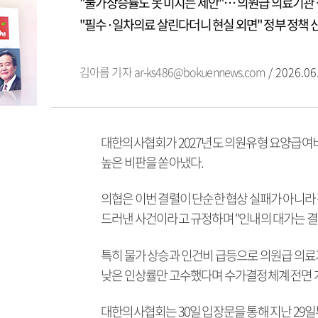
"물가상승률도 못 미치는 제안"… 의원급 의료기관 
"필수·일차의료 살린다더니 현실 외면" 정부 정책 
김아름 기자
ar-ks486@bokuennews.com
/ 2026.06
대한의사협회가 2027년도 의원유형 요양급여
높은 비판을 쏟아냈다.
의협은 이번 결렬이 단순한 협상 실패가 아니라
드러낸 사건이라고 규정하며 "인내의 대가는 결
특히 물가 상승과 인건비 급등으로 의원급 의료
낮은 인상률만 고수했다며 수가결정체계 전면 
대한의사협회는 30일 입장문을 통해 지난 29일