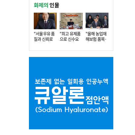
화제의
인물
"서울우유 품
"최고 유제품
"올해 농업재
질과 신뢰로
으로 신수요
해보험 품목·
더 큰 도…
창출…수…
지역 확…