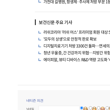
가천대 길병원, 항생제·주사제 처방 부문 1
보건신문 주요 기사
러쉬코리아 '러쉬 어스' 프리미엄 회원 대상 
'모두의 상생'으로 안정적 판로 확보
디지털치료기기 처방 3300건 돌파…연세의
청년 우울증, 간 건강까지 위협…지방간 위험
에이피알, 뷰티 디바이스 R&D 역량 고도화 '
네티즌 의견
닉네임