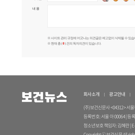
내 용
※ 사이트 관리 규정에 어긋나는 의견글은 예고없이 삭제될 수 있습
※ 현재 총 (
0
) 건의 독자의견이 있습니다.
회사소개
광고안내
(주)보건신문사 <04312> 서울특별시
등록번호: 서울 아 00064 | 등
청소년보호 책임자: 김혜란 | E-ma
Copyright ⓒ 보건신문 All right