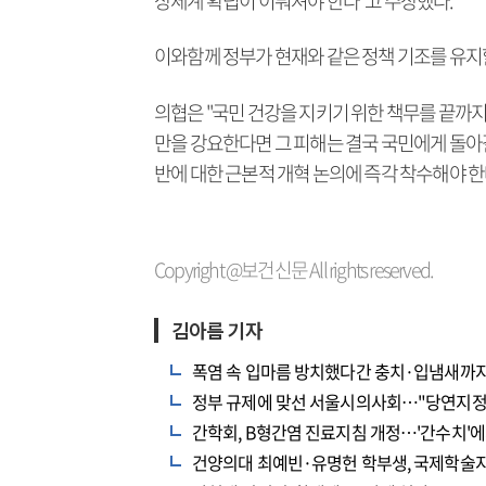
상체계 확립이 이뤄져야 한다"고 주장했다.
이와함께 정부가 현재와 같은 정책 기조를 유지
의협은 "국민 건강을 지키기 위한 책무를 끝까
만을 강요한다면 그 피해는 결국 국민에게 돌아
반에 대한 근본적 개혁 논의에 즉각 착수해야 한
Copyright @보건신문 All rights reserved.
김아름 기자
폭염 속 입마름 방치했다간 충치·입냄새까
정부 규제에 맞선 서울시의사회…"당연지정제
간학회, B형간염 진료지침 개정…'간수치'에
건양의대 최예빈·유명헌 학부생, 국제학술지