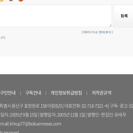
[ 300자 이내 / 현재:
0
자 ]
니다.
구인안내
구독안내
개인정보취급방침
저작권규약
 용산구 효창원로 158 아람B/D | 대표전화: 02-718-7321~4 | 구독·광고: 02-714-16
록일자: 2005년 9월 15일 | 발행일자: 2005년 11월 1일 | 발행인·편집인: 유태우
il: khrup77@bokuennews.com
s reserved.