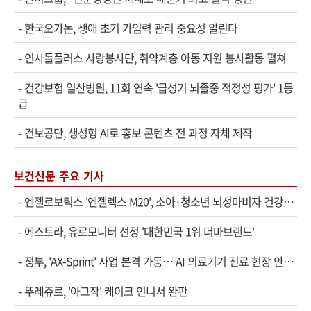
-
한국오가논, 생애 초기 가임력 관리 중요성 알린다
-
인사돌플러스 사랑봉사단, 취약계층 아동 지원 봉사활동 펼쳐
-
건강보험 일산병원, 11회 연속 '급성기 뇌졸중 적정성 평가' 1등
급
-
건보공단, 생성형 AI로 홍보 콘텐츠 전 과정 자체 제작
보건신문 주요 기사
-
엔젤로보틱스 '엔젤렉스 M20', 소아·청소년 뇌성마비자 건강보험 확대 적용
-
에스트라, 유로모니터 선정 '대한민국 1위 더마브랜드'
-
정부, 'AX-Sprint' 사업 본격 가동… AI 의료기기 진료 현장 안착 속도
-
뚜레쥬르, '아그작' 케이크 인니서 완판