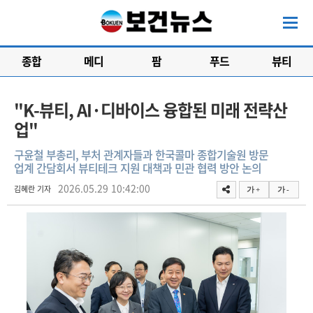
종합
메디
팜
푸드
뷰티
"K-뷰티, AI·디바이스 융합된 미래 전략산
업"
구윤철 부총리, 부처 관계자들과 한국콜마 종합기술원 방문
업계 간담회서 뷰티테크 지원 대책과 민관 협력 방안 논의
2026.05.29 10:42:00
김혜란 기자
가 +
가 -