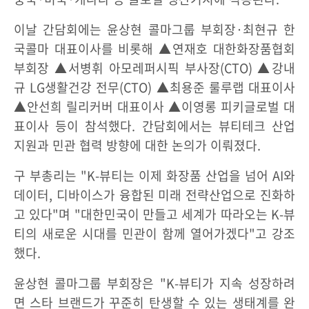
이날 간담회에는 윤상현 콜마그룹 부회장·최현규 한
국콜마 대표이사를 비롯해 ▲연재호 대한화장품협회
부회장 ▲서병휘 아모레퍼시픽 부사장(CTO) ▲강내
규 LG생활건강 전무(CTO) ▲최용준 룰루랩 대표이사
▲안선희 릴리커버 대표이사 ▲이영롱 피키글로벌 대
표이사 등이 참석했다. 간담회에서는 뷰티테크 산업
지원과 민관 협력 방향에 대한 논의가 이뤄졌다.
구 부총리는 "K-뷰티는 이제 화장품 산업을 넘어 AI와
데이터, 디바이스가 융합된 미래 전략산업으로 진화하
고 있다"며 "대한민국이 만들고 세계가 따라오는 K-뷰
티의 새로운 시대를 민관이 함께 열어가겠다"고 강조
했다.
윤상현 콜마그룹 부회장은 "K-뷰티가 지속 성장하려
면 스타 브랜드가 꾸준히 탄생할 수 있는 생태계를 완