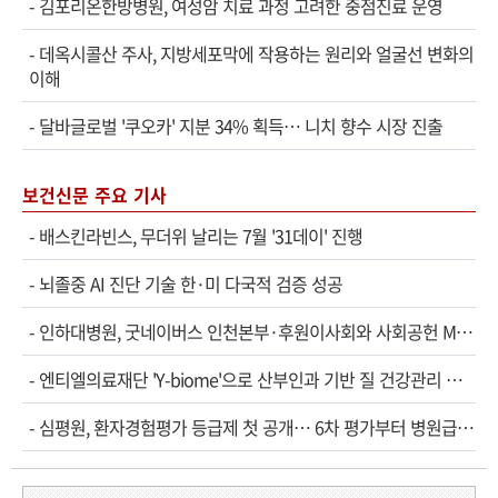
-
김포리온한방병원, 여성암 치료 과정 고려한 중점진료 운영
-
데옥시콜산 주사, 지방세포막에 작용하는 원리와 얼굴선 변화의
이해
-
달바글로벌 '쿠오카' 지분 34% 획득… 니치 향수 시장 진출
보건신문 주요 기사
-
배스킨라빈스, 무더위 날리는 7월 '31데이' 진행
-
뇌졸중 AI 진단 기술 한·미 다국적 검증 성공
-
인하대병원, 굿네이버스 인천본부·후원이사회와 사회공헌 MOU
-
엔티엘의료재단 'Y-biome'으로 산부인과 기반 질 건강관리 서비스 확대
-
심평원, 환자경험평가 등급제 첫 공개… 6차 평가부터 병원급으로 확대