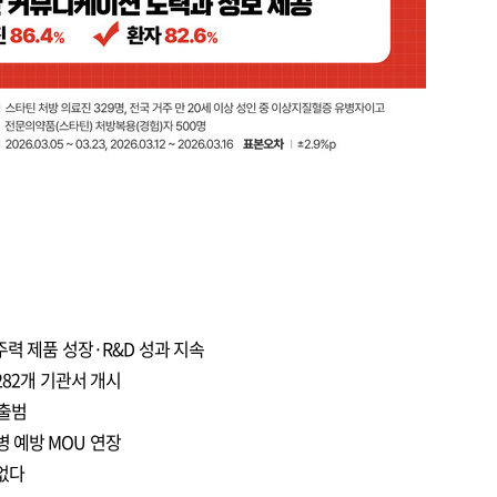
주력 제품 성장·R&D 성과 지속
282개 기관서 개시
 출범
 예방 MOU 연장
 없다