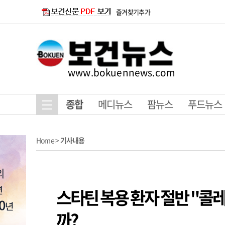
즐겨찾기추가
www.bokuennews.com
종합
메디뉴스
팜뉴스
푸드뉴스
Home
>
기사내용
스타틴 복용 환자 절반 "콜
까?