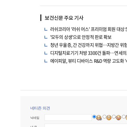
보건신문 주요 기사
러쉬코리아 '러쉬 어스' 프리미엄 회원 대상 
'모두의 상생'으로 안정적 판로 확보
청년 우울증, 간 건강까지 위협…지방간 위험
디지털치료기기 처방 3300건 돌파…연세의
에이피알, 뷰티 디바이스 R&D 역량 고도화 '
네티즌 의견
닉네임
내 용