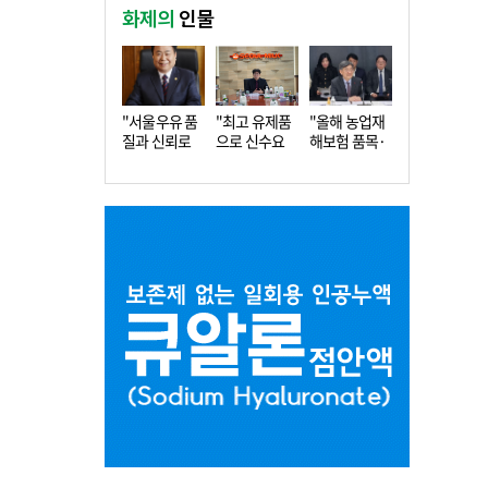
화제의
인물
"서울우유 품
"최고 유제품
"올해 농업재
질과 신뢰로
으로 신수요
해보험 품목·
더 큰 도…
창출…수…
지역 확…