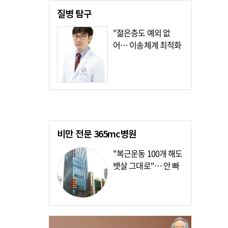
질병
탐구
"젊은층도 예외 없
어… 이송체계 최적화
가장 시급"
비만 전문
365mc병원
"복근운동 100개 해도
뱃살 그대로"… 안 빠
지는 이유?