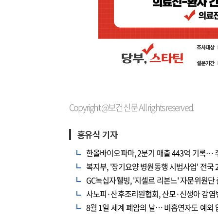
Copyright @보건신문 All rights reserved.
홍유식 기자
한올바이오파마, 2분기 매출 443억 기록… 
복지부, '장기요양 병원동행 시범사업' 전국 
GC녹십자웰빙, '지셀르 리본느' 자문위원단
사노피·산후조리원협회, 산모·신생아 감염병
8월 1일 세계 폐암의 날… 비흡연자도 예외