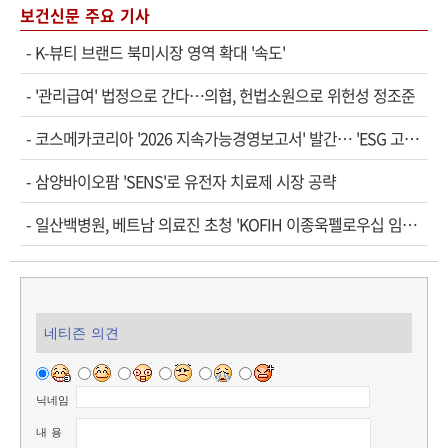
보건신문 주요 기사
-
K-뷰티 브랜드 북미시장 영역 확대 '속도'
-
'관리급여' 법정으로 간다…의협, 헌법소원으로 위헌성 정조준
-
코스메카코리아 '2026 지속가능경영보고서' 발간… 'ESG 고…
-
삼양바이오팜 'SENS'로 유전자 치료제 시장 공략
-
일산백병원, 베트남 의료진 초청 'KOFIH 이종욱펠로우십 임…
네티즌 의견
닉네임
내 용