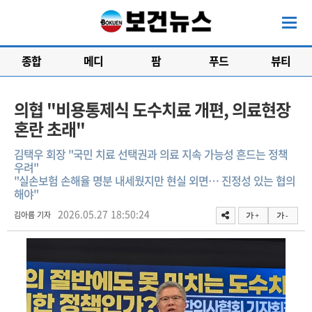
종합
메디
팜
푸드
뷰티
의협 "비용통제식 도수치료 개편, 의료현장
혼란 초래"
김택우 회장 "국민 치료 선택권과 의료 지속 가능성 흔드는 정책
우려"
"실손보험 손해율 명분 내세웠지만 현실 외면… 진정성 있는 협의
해야"
2026.05.27 18:50:24
김아름 기자
가 +
가 -