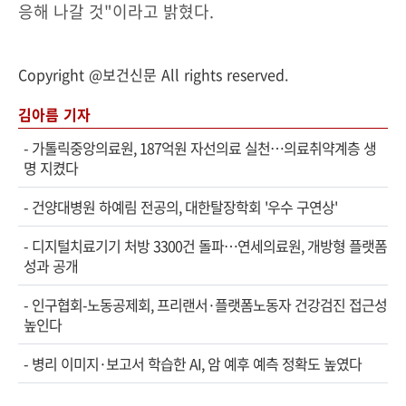
응해 나갈 것"이라고 밝혔다.
Copyright @보건신문 All rights reserved.
김아름 기자
-
가톨릭중앙의료원, 187억원 자선의료 실천…의료취약계층 생
명 지켰다
-
건양대병원 하예림 전공의, 대한탈장학회 '우수 구연상'
-
디지털치료기기 처방 3300건 돌파…연세의료원, 개방형 플랫폼
성과 공개
-
인구협회-노동공제회, 프리랜서·플랫폼노동자 건강검진 접근성
높인다
-
병리 이미지·보고서 학습한 AI, 암 예후 예측 정확도 높였다