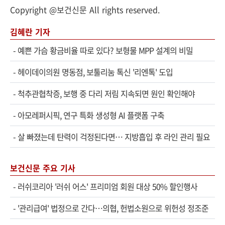
Copyright @보건신문 All rights reserved.
김혜란 기자
-
예쁜 가슴 황금비율 따로 있다? 보형물 MPP 설계의 비밀
-
헤이데이의원 명동점, 보툴리눔 톡신 '리엔톡' 도입
-
척추관협착증, 보행 중 다리 저림 지속되면 원인 확인해야
-
아모레퍼시픽, 연구 특화 생성형 AI 플랫폼 구축
-
살 빠졌는데 탄력이 걱정된다면… 지방흡입 후 라인 관리 필요
보건신문 주요 기사
-
러쉬코리아 '러쉬 어스' 프리미엄 회원 대상 50% 할인행사
-
'관리급여' 법정으로 간다…의협, 헌법소원으로 위헌성 정조준