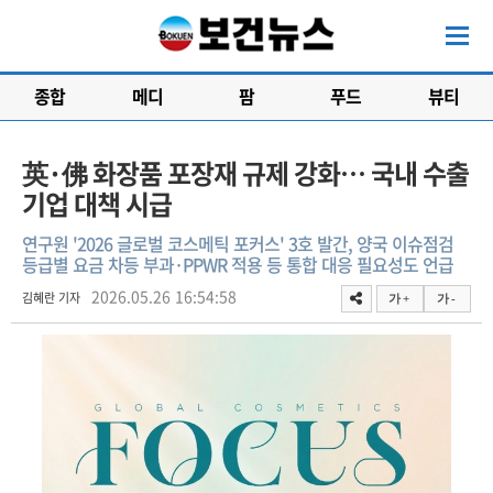
종합
메디
팜
푸드
뷰티
英·佛 화장품 포장재 규제 강화… 국내 수출
기업 대책 시급
연구원 '2026 글로벌 코스메틱 포커스' 3호 발간, 양국 이슈점검
등급별 요금 차등 부과·PPWR 적용 등 통합 대응 필요성도 언급
2026.05.26 16:54:58
김혜란 기자
가 +
가 -