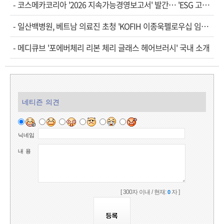
-
코스메카코리아 '2026 지속가능경영보고서' 발간… 'ESG 고도화' 속도
-
일산백병원, 베트남 의료진 초청 'KOFIH 이종욱펠로우십 임상연수' 시작
-
메디큐브 '포에버체리 리본 체리 글래스 헤어브러시' 국내 소개
네티즌 의견
닉네임
내 용
[ 300자 이내 / 현재:
자 ]
0