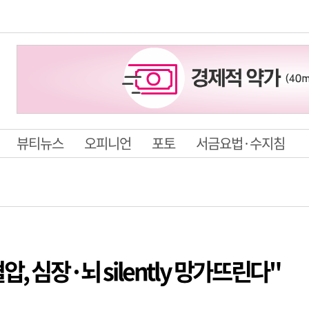
뷰티뉴스
오피니언
포토
서금요법·수지침
, 심장·뇌 silently 망가뜨린다"