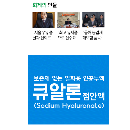
화제의
인물
"서울우유 품
"최고 유제품
"올해 농업재
질과 신뢰로
으로 신수요
해보험 품목·
더 큰 도…
창출…수…
지역 확…