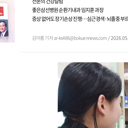
전문의 건강칼럼
좋은삼선병원 순환기내과 임지훈 과장
증상 없어도 장기손상 진행… 심근경색·뇌졸중 부르는
김아름 기자
ar-ks486@bokuennews.com
/ 2026.05