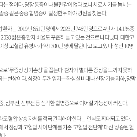
다는 점이다. 당장 통증이나 불편감이 없다 보니 치료 시기를 놓치는
졸중 같은 중증 합병증이 발생한 뒤에야 병원을 찾는다.
2019년 651만 명에서 2023년 746만 명으로 4년 새 14.1% 증
2030 젊은층 환자 비율도 꾸준히 늘고 있는 것으로 나타났다. 대한고
상 고혈압 유병자가 약 1300만 명에 달한다고 보고 있다. 성인 10명
로 '무증상 장기손상'을 꼽는다. 환자가 별다른 증상을 느끼지 못하
행되는 현상이다. 심장이 두꺼워지는 좌심실 비대나 신장 기능 저하, 망막
, 심부전, 신부전 등 심각한 합병증으로 이어질 가능성이 커진다.
도 혈압 상승 자체를 적극 관리해야 한다는 인식도 확대되고 있다.
에서 정상과 고혈압 사이 단계를 기존 '고혈압 전단계' 대신 '상승된 혈
했다.