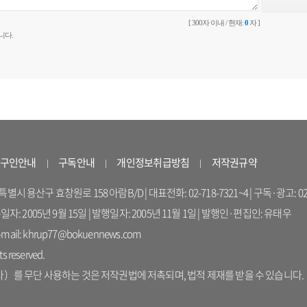
[ 300자 이내 / 현재:
0
자 ]
니다.
구인안내
구독안내
개인정보취급방침
저작권규약
 용산구 효창원로 158 아람B/D | 대표전화: 02-718-7321~4 | 구독·광고: 02-714-16
록일자: 2005년 9월 15일 | 발행일자: 2005년 11월 1일 | 발행인·편집인: 유태우
il: khrup77@bokuennews.com
s reserved.
를 무단 사용하는 것은 저작권법에 저촉되며, 법적 제재를 받을 수 있습니다.