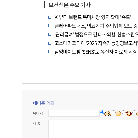
보건신문 주요 기사
K-뷰티 브랜드 북미시장 영역 확대 '속도'
클레어파트너스, 의료기기 수입업체 모노 중
'관리급여' 법정으로 간다…의협, 헌법소원
코스메카코리아 '2026 지속가능경영보고서' 
삼양바이오팜 'SENS'로 유전자 치료제 시장
네티즌 의견
닉네임
내 용