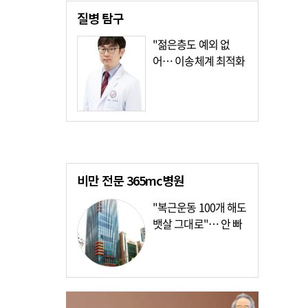
질병
탐구
"젊은층도 예외 없
어… 이송체계 최적화
가장 시급"
비만 전문
365mc병원
"복근운동 100개 해도
뱃살 그대로"… 안 빠
지는 이유?