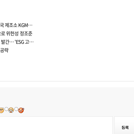
국 제조소 KGM…
으로 위헌성 정조준
발간… 'ESG 고…
 공략