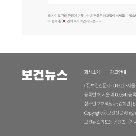
※ 사이트 관리 규정에 어긋나는 의견글은 예고없이 삭제될 수 있습
※ 현재 총 (
0
) 건의 독자의견이 있습니다.
회사소개
광고안내
(주)보건신문사 <04312> 서울특별시
등록번호: 서울 아 00064 | 등
청소년보호 책임자: 김혜란 | E-ma
Copyright ⓒ 보건신문 All right
보건뉴스의 모든 콘텐츠（기사）