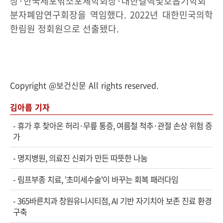
장·한국세포밖소포체학회장·대한결핵및호흡기학회
분자폐암연구회장을 역임했다. 2022년 대한민국의학
한림원 정회원으로 선출됐다.
Copyright @보건신문 All rights reserved.
김아름 기자
-
휴가 후 찾아온 허리·무릎 통증, 여름철 척추·관절 손상 위험 증
가
-
명지병원, 의료진 신뢰가 만든 따뜻한 나눔
-
림프부종 치료, '초미세수술'이 바꾸는 회복 패러다임
-
365바른치과 창원유니시티점, AI 기반 자기치아 보존 진료 환경
구축