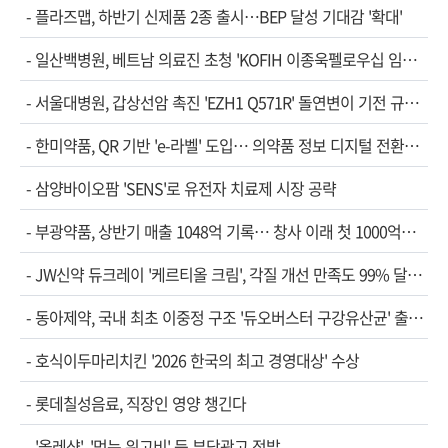
-
플라즈맵, 하반기 신제품 2종 출시…BEP 달성 기대감 '확대'
-
일산백병원, 베트남 의료진 초청 'KOFIH 이종욱펠로우십 임…
-
서울대병원, 갑상선암 촉진 'EZH1 Q571R' 돌연변이 기전 규…
-
한미약품, QR 기반 'e-라벨' 도입… 의약품 정보 디지털 전환…
-
삼양바이오팜 'SENS'로 유전자 치료제 시장 공략
-
부광약품, 상반기 매출 1048억 기록… 창사 이래 첫 1000억…
-
JW신약 듀크레이 '케르티올 크림', 각질 개선 만족도 99% 달…
-
동아제약, 국내 최초 이중정 구조 '듀오버스터 구강유산균' 출…
-
호식이두마리치킨 '2026 한국의 최고 경영대상' 수상
-
롯데칠성음료, 직장인 영양 챙긴다
-
'올레샷', '먹는 위고비' 등 부당광고 적발