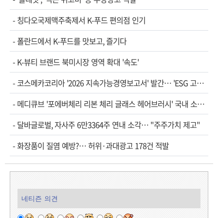
-
칭다오국제맥주축제서 K-푸드 편의점 인기
-
폴란드에서 K-푸드를 맛보고, 즐기다
-
K-뷰티 브랜드 북미시장 영역 확대 '속도'
-
코스메카코리아 '2026 지속가능경영보고서' 발간… 'ESG 고…
-
메디큐브 '포에버체리 리본 체리 글래스 헤어브러시' 국내 소…
-
달바글로벌, 자사주 6만3364주 연내 소각… "주주가치 제고"
-
화장품이 질염 예방?… 허위·과대광고 178건 적발
네티즌 의견