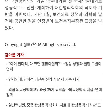
년 대한병리학회 가을 학술대회를 첫 국제학술대회로
성공적으로 전환·개최하여 대한병리학회의 국제화 기
반을 마련했다. 지난 1월, 보건의료 정책과 의학회 발
전에 공헌한 점을 인정받아 보건복지부장관 표창을 받
았다.
Copyright @보건신문 All rights reserved.
김아름 기자
-
"아이 휜다리, 다 크면 괜찮아질까?"…정상 성장과 질환 구별이
먼저
-
연세의대, 난치성 뇌전증 신약 개발 새 기준 제시
-
의협 의료정책최고위과정 35기 워크숍…의료정책 리더십·연대
강화
-
일산백병원, 중증 관상동맥 석회화 치료에 '관상동맥 쇄석술' 도