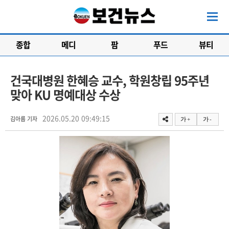
종합
메디
팜
푸드
뷰티
건국대병원 한혜승 교수, 학원창립 95주년
맞아 KU 명예대상 수상
2026.05.20 09:49:15
김아름 기자
가 +
가 -