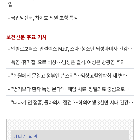
입
-
국립암센터, 차지호 의원 초청 특강
보건신문 주요 기사
-
엔젤로보틱스 '엔젤렉스 M20', 소아·청소년 뇌성마비자 건강보험 확대 적용
-
폭염·휴가철 '요로 비상'…남성은 결석, 여성은 방광염 주의
-
"회원에게 문열고 정부엔 쓴소리"…임상고혈압학회 새 변화
-
"병기보다 환자 특성 본다"…폐암 치료, 정밀의료 중심으로 진화
-
"떠나기 전 접종, 돌아와서 점검"…해외여행 3천만 시대 건강관리법
네티즌 의견