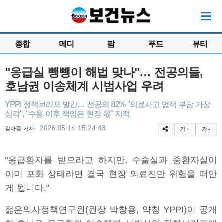
종합
메디
팜
푸드
뷰티
"응급실 뺑뺑이 해법 맞나"… 전공의들,
호남권 이송체계 시범사업 우려
YPPI 정책브리프 발간… 전공의 82% "의료사고 법적 부담 가장
심각", "수용 이후 책임은 현장 몫" 지적
2026.05.14 15:24:43
김아름 기자
가 +
가 -
"응급환자를 받으라고 하지만, 수술실과 중환자실이
이미 포화 상태라면 결국 현장 의료진만 위험을 떠안
게 됩니다."
젊은의사정책연구원(원장 박창용, 약칭 YPPI)이 공개