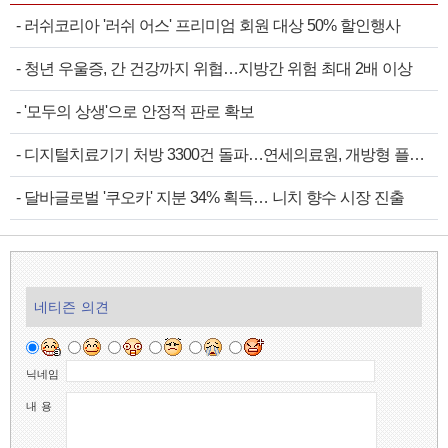
-
러쉬코리아 '러쉬 어스' 프리미엄 회원 대상 50% 할인행사
-
청년 우울증, 간 건강까지 위협…지방간 위험 최대 2배 이상
-
'모두의 상생'으로 안정적 판로 확보
-
디지털치료기기 처방 3300건 돌파…연세의료원, 개방형 플랫폼 성과 공개
-
달바글로벌 '쿠오카' 지분 34% 획득… 니치 향수 시장 진출
네티즌 의견
닉네임
내 용