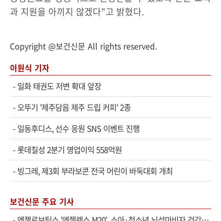
과 지원을 아끼지 않겠다"고 밝혔다.
Copyright @보건신문 All rights reserved.
이원식 기자
-
일화 태권도 저변 확대 앞장
-
오뚜기 '제주담음 제주 드립 커피' 2종
-
일동후디스, 선수 응원 SNS 이벤트 진행
-
롯데칠성 2분기 영업이익 558억원
-
빙그레, 제3회 부라보콘 전국 어린이 바둑대회 개최
보건신문 주요 기사
-
엔젤로보틱스 '엔젤렉스 M20', 소아·청소년 뇌성마비자 건강보험 확대 적용