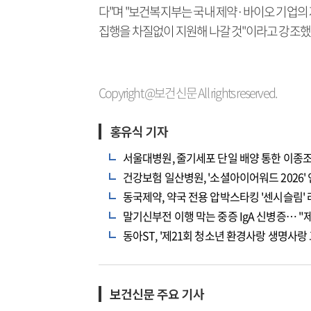
다"며 "보건복지부는 국내 제약·바이오 기업의 
집행을 차질없이 지원해 나갈 것"이라고 강조했
Copyright @보건신문 All rights reserved.
홍유식 기자
서울대병원, 줄기세포 단일 배양 통한 이종
건강보험 일산병원, '소셜아이어워드 2026'
동국제약, 약국 전용 압박스타킹 '센시슬림'
말기신부전 이행 막는 중증 IgA 신병증… "
동아ST, '제21회 청소년 환경사랑 생명사랑 
보건신문 주요 기사