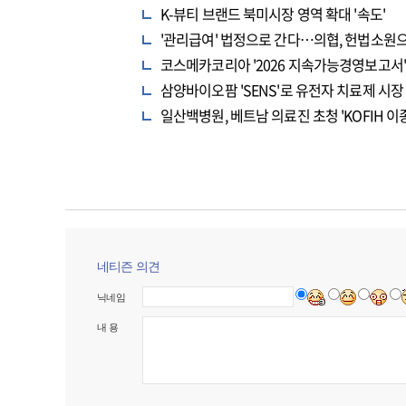
K-뷰티 브랜드 북미시장 영역 확대 '속도'
'관리급여' 법정으로 간다…의협, 헌법소원
코스메카코리아 '2026 지속가능경영보고서' 
삼양바이오팜 'SENS'로 유전자 치료제 시장
일산백병원, 베트남 의료진 초청 'KOFIH
네티즌 의견
닉네임
내 용