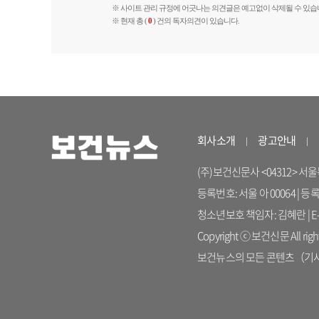
※ 사이트 관리 규정에 어긋나는 의견글은 예고없이 삭제될 수 있습
※ 현재 총 (
0
) 건의 독자의견이 있습니다.
회사소개
광고안내
(주)보건신문사 <04312> 서울특별시
등록번호: 서울 아 00064 | 등
청소년보호 책임자: 김혜란 | E-ma
Copyright ⓒ 보건신문 All right
보건뉴스의 모든 콘텐츠（기사）