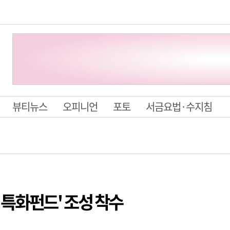
뷰티뉴스
오피니언
포토
서금요법·수지침
상 특화펀드' 조성 착수