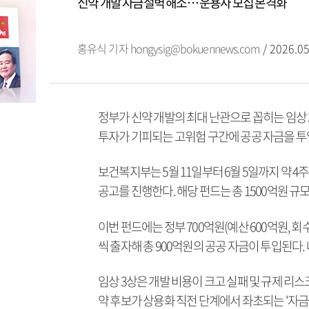
신약 개발 자금절벽 해소… 운용사 모집 본격화
홍유식 기자
hongysig@bokuennews.com
/ 2026.05
정부가 신약 개발의 최대 난관으로 꼽히는 임상 
투자가 기피되는 고위험 구간에 공공 자금을 투
보건복지부는 5월 11일부터 6월 5일까지 약 
공고를 진행한다. 해당 펀드는 총 1500억원 규
이번 펀드에는 정부 700억원(예산 600억원, 
씩 출자해 총 900억원의 공공 자금이 투입된다
임상 3상은 개발 비용이 크고 실패 및 규제 리스
약 후보가 상용화 직전 단계에서 좌초되는 '자금