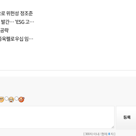
으로 위헌성 정조준
발간… 'ESG 고…
 공략
 이종욱펠로우십 임…
[ 300자 이내 / 현재:
0
자 ]