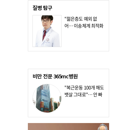
질병
탐구
"젊은층도 예외 없
어… 이송체계 최적화
가장 시급"
비만 전문
365mc병원
"복근운동 100개 해도
뱃살 그대로"… 안 빠
지는 이유?