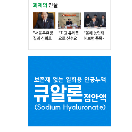
화제의
인물
"서울우유 품
"최고 유제품
"올해 농업재
질과 신뢰로
으로 신수요
해보험 품목·
더 큰 도…
창출…수…
지역 확…