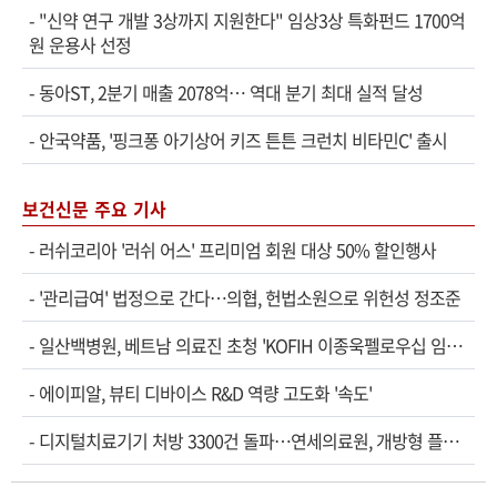
-
"신약 연구 개발 3상까지 지원한다" 임상3상 특화펀드 1700억
원 운용사 선정
-
동아ST, 2분기 매출 2078억… 역대 분기 최대 실적 달성
-
안국약품, '핑크퐁 아기상어 키즈 튼튼 크런치 비타민C' 출시
보건신문 주요 기사
-
러쉬코리아 '러쉬 어스' 프리미엄 회원 대상 50% 할인행사
-
'관리급여' 법정으로 간다…의협, 헌법소원으로 위헌성 정조준
-
일산백병원, 베트남 의료진 초청 'KOFIH 이종욱펠로우십 임상연수' 시작
-
에이피알, 뷰티 디바이스 R&D 역량 고도화 '속도'
-
디지털치료기기 처방 3300건 돌파…연세의료원, 개방형 플랫폼 성과 공개