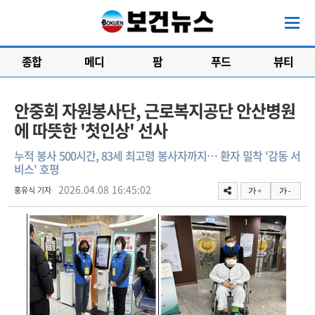
종합
메디
팜
푸드
뷰티
안중회 자원봉사단, 근로복지공단 안산병원
에 따뜻한 '첫인상' 선사
누적 봉사 500시간, 83세 최고령 봉사자까지… 환자 밀착 '감동 서
비스' 호평
2026.04.08 16:45:02
홍유식 기자
가 +
가 -