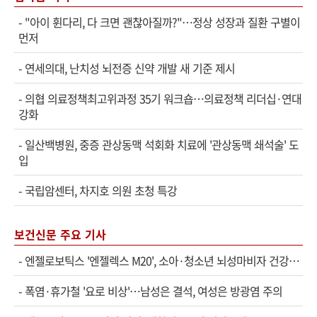
-
"아이 휜다리, 다 크면 괜찮아질까?"…정상 성장과 질환 구별이
먼저
-
연세의대, 난치성 뇌전증 신약 개발 새 기준 제시
-
의협 의료정책최고위과정 35기 워크숍…의료정책 리더십·연대
강화
-
일산백병원, 중증 관상동맥 석회화 치료에 '관상동맥 쇄석술' 도
입
-
국립암센터, 차지호 의원 초청 특강
보건신문 주요 기사
-
엔젤로보틱스 '엔젤렉스 M20', 소아·청소년 뇌성마비자 건강보험 확대 적용
-
폭염·휴가철 '요로 비상'…남성은 결석, 여성은 방광염 주의