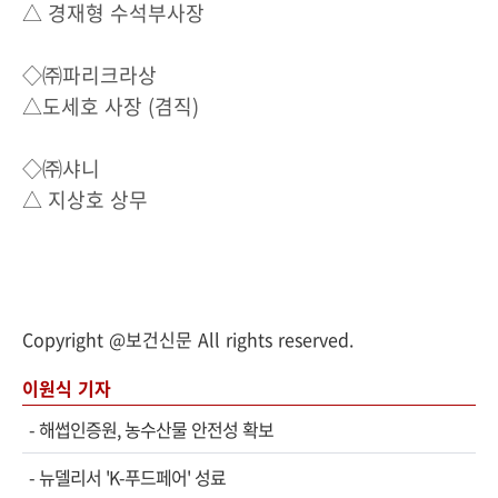
△ 경재형 수석부사장
◇㈜파리크라상
△도세호 사장 (겸직)
◇㈜샤니
△ 지상호 상무
Copyright @보건신문 All rights reserved.
이원식 기자
-
해썹인증원, 농수산물 안전성 확보
-
뉴델리서 'K-푸드페어' 성료