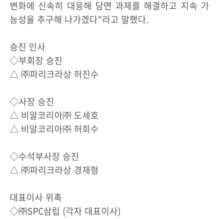
변화에 신속히 대응해 당면 과제를 해결하고 지속 가
능성을 추구해 나가겠다"라고 말했다.
승진 인사
◇부회장 승진
△ ㈜파리크라상 허진수
◇사장 승진
△ 비알코리아㈜ 도세호
△ 비알코리아㈜ 허희수
◇수석부사장 승진
△ ㈜파리크라상 경재형
대표이사 위촉
◇㈜SPC삼립 (각자 대표이사)