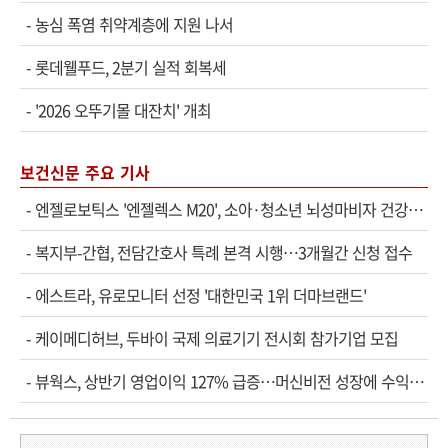
-
농심 폭염 취약계층에 지원 나서
-
롯데웰푸드, 2분기 실적 회복세
-
'2026 오뚜기몰 대잔치' 개최
보건신문 주요 기사
-
엔젤로보틱스 '엔젤렉스 M20', 소아·청소년 뇌성마비자 건강보험 확대 적용
-
복지부-간협, 전담간호사 특례 본격 시행…3개월간 신청 접수
-
에스트라, 유로모니터 선정 '대한민국 1위 더마브랜드'
-
케이메디허브, 두바이 국제 의료기기 전시회 참가기업 모집
-
뷰웍스, 상반기 영업이익 127% 급증…머신비전 성장에 수익성 개선