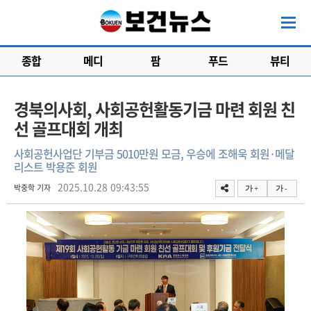
종합
메디
팜
푸드
뷰티
경북의사회, 사회공헌활동기금 마련 회원 친
선 골프대회 개최
사회공헌사업단 기부금 5010만원 모금, 우승에 조해욱 회원·메달
리스트 박용준 회원
2025.10.28 09:43:55
박중학 기자
가 +
가 -