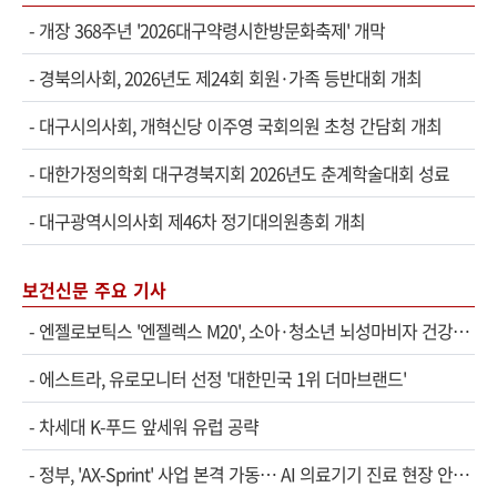
-
개장 368주년 '2026대구약령시한방문화축제' 개막
-
경북의사회, 2026년도 제24회 회원·가족 등반대회 개최
-
대구시의사회, 개혁신당 이주영 국회의원 초청 간담회 개최
-
대한가정의학회 대구경북지회 2026년도 춘계학술대회 성료
-
대구광역시의사회 제46차 정기대의원총회 개최
보건신문 주요 기사
-
엔젤로보틱스 '엔젤렉스 M20', 소아·청소년 뇌성마비자 건강보험 확대 적용
-
에스트라, 유로모니터 선정 '대한민국 1위 더마브랜드'
-
차세대 K-푸드 앞세워 유럽 공략
-
정부, 'AX-Sprint' 사업 본격 가동… AI 의료기기 진료 현장 안착 속도