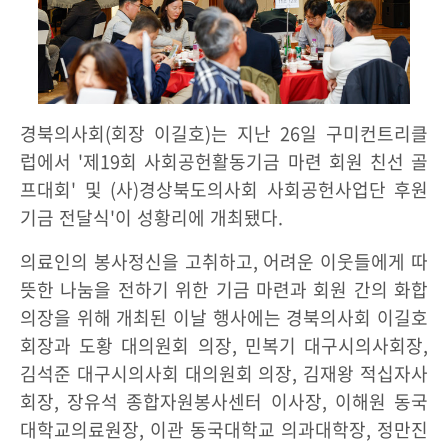
경북의사회(회장 이길호)는 지난 26일 구미컨트리클
럽에서 '제19회 사회공헌활동기금 마련 회원 친선 골
프대회' 및 (사)경상북도의사회 사회공헌사업단 후원
기금 전달식'이 성황리에 개최됐다.
의료인의 봉사정신을 고취하고, 어려운 이웃들에게 따
뜻한 나눔을 전하기 위한 기금 마련과 회원 간의 화합
의장을 위해 개최된 이날 행사에는 경북의사회 이길호
회장과 도황 대의원회 의장, 민복기 대구시의사회장,
김석준 대구시의사회 대의원회 의장, 김재왕 적십자사
회장, 장유석 종합자원봉사센터 이사장, 이해원 동국
대학교의료원장, 이관 동국대학교 의과대학장, 정만진