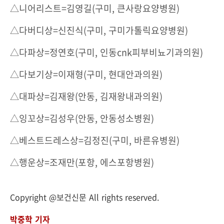
△니어리스트=김영길(구미, 큰사랑요양병원)
△다버디상=신진식(구미, 구미가톨릭요양병원)
△다파상=정연호(구미, 인동cnk피부비뇨기과의원)
△다보기상=이재형(구미, 현대안과의원)
△대파상=김재왕(안동, 김재왕내과의원)
△잉꼬상=김성우(안동, 안동성소병원)
△베스트드레스상=김정진(구미, 바른유병원)
△행운상=조재만(포항, 에스포항병원)
Copyright @보건신문 All rights reserved.
박중학 기자