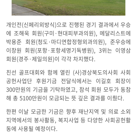
개인전(신페리외방식)으로 진행된 경기 결과에서 우승
에 조해욱 회원(구미·현대피부과의원), 메달리스트에
박용준 회원(청도·마디연합정형외과의원), 준우승에
이창원 회원(포항·포항세명기독병원), 3위는 이영삼
회원(경주·제일의원)이 각각 차지했다.
친선 골프대회와 함께 열린 (사)경상북도의사회 사회
공헌사업단 후원기금 전달식에서는 이길호 회장이
300만원의 기금을 기탁하였고, 참석 회원 모두가 동참
해 총 5100만원이 모금되는 뜻 깊은 결과를 이뤘다.
한편 이날 모금한 기금은 향후 재난지역 및 의료 소외
지역에서의 봉사활동, 복지사업 등 다양한 사회공헌활
동에 사용될 예정이다.