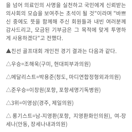
을 넘어 의료인의 사명을 실천하고 국민에게 신뢰받는
의사회의 모습을 보여주는 초석이 될 것"이라며 "바쁘
신 중에도 뜻을 함께해 주신 회원들과 내빈 여러분께
감사드리고, 모금된 기부금은 그 목적에 맞게 투명하
게 사용하겠다"고 전했다.
▲친선 골프대회 개인전 경기 결과는 다음과 같다.
△우승=조해욱(구미, 현대피부과의원)
△메달리스트=박용준(청도, 마디연합정형외과의원)
△준우승=이창원(포항, 포항세명기독병원)
△3위=이영삼(경주, 제일의원)
△롱기스트=남-지영환(포항, 지영환화인의원), 여-장
세나(안동, 장세나내과의원)