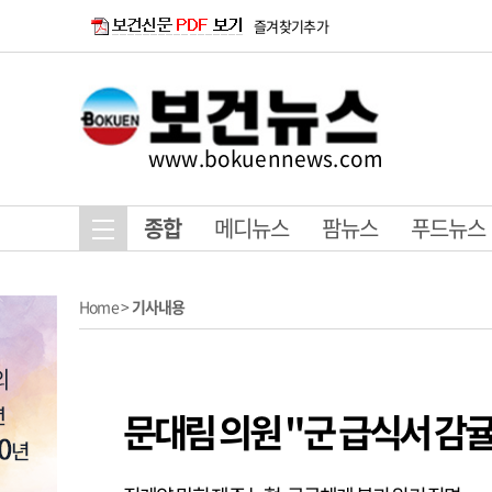
즐겨찾기추가
www.bokuennews.com
종합
메디뉴스
팜뉴스
푸드뉴스
Home
>
기사내용
문대림 의원 "군 급식서 감