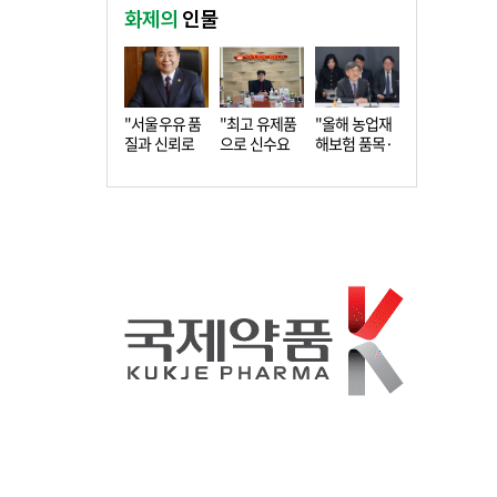
화제의
인물
"서울우유 품
"최고 유제품
"올해 농업재
질과 신뢰로
으로 신수요
해보험 품목·
더 큰 도…
창출…수…
지역 확…