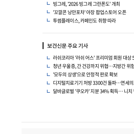
빙그레, '2026 빙그레 그란폰도' 개최
'꼬깔콘 낭만포차' 야장 팝업스토어 오픈
투썸플레이스, 카페인도 취향 따라
보건신문 주요 기사
러쉬코리아 '러쉬 어스' 프리미엄 회원 대상 
청년 우울증, 간 건강까지 위협…지방간 위험
'모두의 상생'으로 안정적 판로 확보
디지털치료기기 처방 3300건 돌파…연세의
달바글로벌 '쿠오카' 지분 34% 획득… 니치