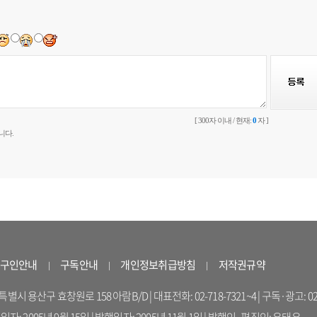
[ 300자 이내 / 현재:
0
자 ]
니다.
구인안내
구독안내
개인정보취급방침
저작권규약
 용산구 효창원로 158 아람B/D | 대표전화: 02-718-7321~4 | 구독·광고: 02-714-16
록일자: 2005년 9월 15일 | 발행일자: 2005년 11월 1일 | 발행인·편집인: 유태우