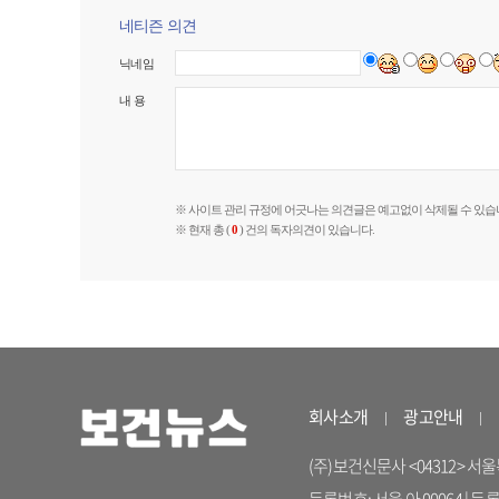
네티즌 의견
닉네임
내 용
※ 사이트 관리 규정에 어긋나는 의견글은 예고없이 삭제될 수 있습
※ 현재 총 (
0
) 건의 독자의견이 있습니다.
회사소개
광고안내
(주)보건신문사 <04312> 서울특별시
등록번호: 서울 아 00064 | 등