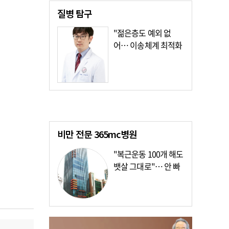
질병
탐구
"젊은층도 예외 없
어… 이송체계 최적화
가장 시급"
비만 전문
365mc병원
"복근운동 100개 해도
뱃살 그대로"… 안 빠
지는 이유?