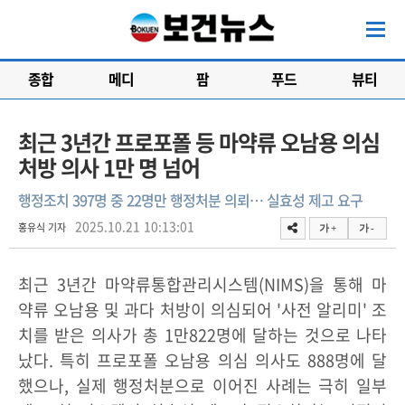
종합
메디
팜
푸드
뷰티
최근 3년간 프로포폴 등 마약류 오남용 의심
처방 의사 1만 명 넘어
행정조치 397명 중 22명만 행정처분 의뢰… 실효성 제고 요구
2025.10.21 10:13:01
홍유식 기자
가 +
가 -
최근 3년간 마약류통합관리시스템(NIMS)을 통해 마
약류 오남용 및 과다 처방이 의심되어 '사전 알리미' 조
치를 받은 의사가 총 1만822명에 달하는 것으로 나타
났다. 특히 프로포폴 오남용 의심 의사도 888명에 달
했으나, 실제 행정처분으로 이어진 사례는 극히 일부