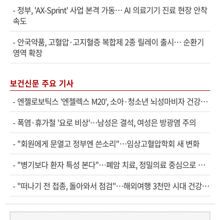
-
정부, 'AX-Sprint' 사업 본격 가동… AI 의료기기 진료 현장 안착
속도
-
안국약품, 고혈압·고지혈증 복합제 2종 릴레이 출시… 순환기
영역 확장
보건신문 주요 기사
-
엔젤로보틱스 '엔젤렉스 M20', 소아·청소년 뇌성마비자 건강보험 확대 적용
-
폭염·휴가철 '요로 비상'…남성은 결석, 여성은 방광염 주의
-
"회원에게 문열고 정부엔 쓴소리"…임상고혈압학회 새 변화
-
"병기보다 환자 특성 본다"…폐암 치료, 정밀의료 중심으로 진화
-
"떠나기 전 접종, 돌아와서 점검"…해외여행 3천만 시대 건강관리법