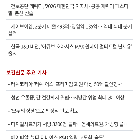
-
건보공단 캐릭터, '2026 대한민국 지자체·공공 캐릭터 페스티
벌' 본선 진출
-
제이브이엠, 2분기 매출 493억·영업익 135억… 역대 최대 분기
실적
-
한국 J&J 비전, '아큐브 오아시스 MAX 원데이 멀티포컬 난시용'
출시
보건신문 주요 기사
-
러쉬코리아 '러쉬 어스' 프리미엄 회원 대상 50% 할인행사
-
청년 우울증, 간 건강까지 위협…지방간 위험 최대 2배 이상
-
'모두의 상생'으로 안정적 판로 확보
-
디지털치료기기 처방 3300건 돌파…연세의료원, 개방형 플랫폼 성과 공개
-
에이피알, 뷰티 디바이스 R&D 역량 고도화 '속도'