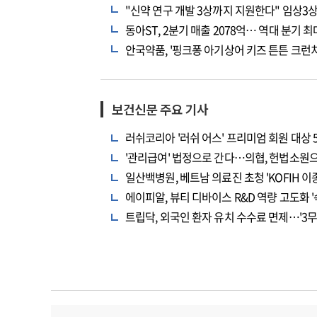
"신약 연구 개발 3상까지 지원한다" 임상3상
동아ST, 2분기 매출 2078억… 역대 분기 
안국약품, '핑크퐁 아기상어 키즈 튼튼 크런치
보건신문 주요 기사
러쉬코리아 '러쉬 어스' 프리미엄 회원 대상 
'관리급여' 법정으로 간다…의협, 헌법소원
일산백병원, 베트남 의료진 초청 'KOFIH 
에이피알, 뷰티 디바이스 R&D 역량 고도화 '
트립닥, 외국인 환자 유치 수수료 면제…'3무