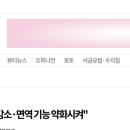
뷰티뉴스
오피니언
포토
서금요법·수지침
 감소·면역 기능 약화시켜"