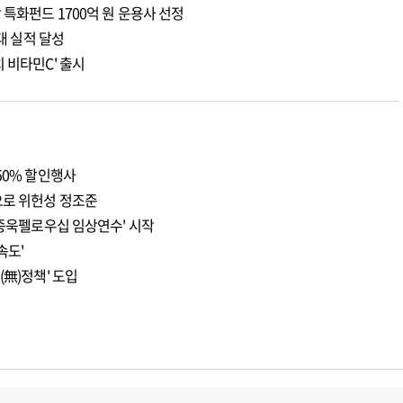
 특화펀드 1700억 원 운용사 선정
최대 실적 달성
 비타민C' 출시
50% 할인행사
으로 위헌성 정조준
이종욱펠로우십 임상연수' 시작
속도'
(無)정책' 도입