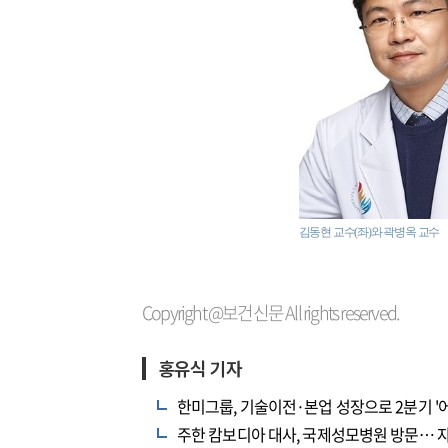
김동현 교수(좌)와 곽병옥 교수
Copyright @보건신문 All rights reserved.
홍유식 기자
한미그룹, 기술이전·본업 성장으로 2분기 '
주한 캄보디아 대사, 국제성모병원 방문… 