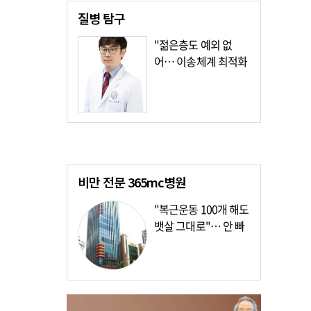
질병
탐구
"젊은층도 예외 없
어… 이송체계 최적화
가장 시급"
비만 전문
365mc병원
"복근운동 100개 해도
뱃살 그대로"… 안 빠
지는 이유?