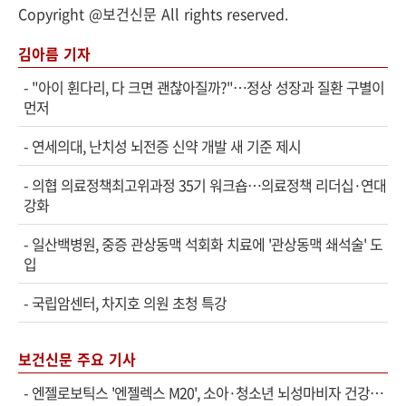
Copyright @보건신문 All rights reserved.
김아름 기자
-
"아이 휜다리, 다 크면 괜찮아질까?"…정상 성장과 질환 구별이
먼저
-
연세의대, 난치성 뇌전증 신약 개발 새 기준 제시
-
의협 의료정책최고위과정 35기 워크숍…의료정책 리더십·연대
강화
-
일산백병원, 중증 관상동맥 석회화 치료에 '관상동맥 쇄석술' 도
입
-
국립암센터, 차지호 의원 초청 특강
보건신문 주요 기사
-
엔젤로보틱스 '엔젤렉스 M20', 소아·청소년 뇌성마비자 건강보험 확대 적용