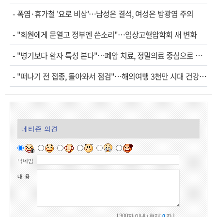
-
폭염·휴가철 '요로 비상'…남성은 결석, 여성은 방광염 주의
-
"회원에게 문열고 정부엔 쓴소리"…임상고혈압학회 새 변화
-
"병기보다 환자 특성 본다"…폐암 치료, 정밀의료 중심으로 진화
-
"떠나기 전 접종, 돌아와서 점검"…해외여행 3천만 시대 건강관리법
네티즌 의견
닉네임
내 용
[ 300자 이내 / 현재:
자 ]
0