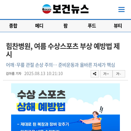
종합
메디
팜
푸드
뷰티
힘찬병원, 여름 수상스포츠 부상 예방법 제
시
어깨·무릎 관절 손상 주의… 준비운동과 올바른 자세가 핵심
2025.08.13 10:21:10
김아름 기자
가 +
가 -