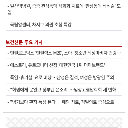
-
일산백병원, 중증 관상동맥 석회화 치료에 '관상동맥 쇄석술' 도
입
-
국립암센터, 차지호 의원 초청 특강
보건신문 주요 기사
-
엔젤로보틱스 '엔젤렉스 M20', 소아·청소년 뇌성마비자 건강보험 확대 적용
-
에스트라, 유로모니터 선정 '대한민국 1위 더마브랜드'
-
폭염·휴가철 '요로 비상'…남성은 결석, 여성은 방광염 주의
-
"회원에게 문열고 정부엔 쓴소리"…임상고혈압학회 새 변화
-
"병기보다 환자 특성 본다"…폐암 치료, 정밀의료 중심으로 진화