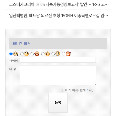
-
코스메카코리아 '2026 지속가능경영보고서' 발간… 'ESG 고도화' 속도
-
일산백병원, 베트남 의료진 초청 'KOFIH 이종욱펠로우십 임상연수' 시작
네티즌 의견
닉네임
내 용
[ 300자 이내 / 현재:
자 ]
0