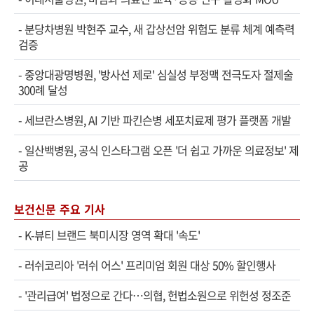
-
분당차병원 박현주 교수, 새 갑상선암 위험도 분류 체계 예측력
검증
-
중앙대광명병원, '방사선 제로' 심실성 부정맥 전극도자 절제술
300례 달성
-
세브란스병원, AI 기반 파킨슨병 세포치료제 평가 플랫폼 개발
-
일산백병원, 공식 인스타그램 오픈 '더 쉽고 가까운 의료정보' 제
공
보건신문 주요 기사
-
K-뷰티 브랜드 북미시장 영역 확대 '속도'
-
러쉬코리아 '러쉬 어스' 프리미엄 회원 대상 50% 할인행사
-
'관리급여' 법정으로 간다…의협, 헌법소원으로 위헌성 정조준