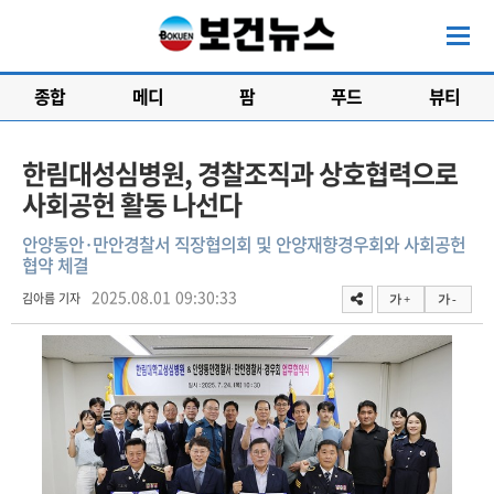
종합
메디
팜
푸드
뷰티
한림대성심병원, 경찰조직과 상호협력으로
사회공헌 활동 나선다
안양동안·만안경찰서 직장협의회 및 안양재향경우회와 사회공헌
협약 체결
2025.08.01 09:30:33
김아름 기자
가 +
가 -