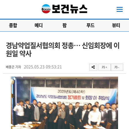
종합
메디
팜
푸드
뷰티
경남약업질서협의회 정총… 신임회장에 이
원일 약사
2025.05.23 09:53:21
배종곤 기자
가 +
가 -