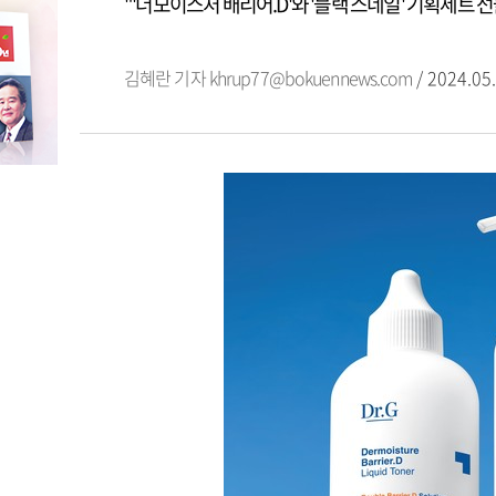
"'더모이스처 배리어.D'와 '블랙 스네일' 기획세트 
김혜란 기자
khrup77@bokuennews.com
/ 2024.05