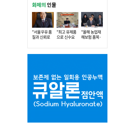
화제의
인물
"서울우유 품
"최고 유제품
"올해 농업재
질과 신뢰로
으로 신수요
해보험 품목·
더 큰 도…
창출…수…
지역 확…