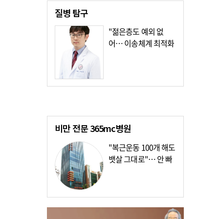
질병
탐구
"젊은층도 예외 없
어… 이송체계 최적화
가장 시급"
비만 전문
365mc병원
"복근운동 100개 해도
뱃살 그대로"… 안 빠
지는 이유?