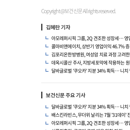
Copyright @보건신문 All rights reserved.
김혜란 기자
아모레퍼시픽 그룹, 2Q 견조한 성장세… 영업
콜마비앤에이치, 상반기 영업이익 46.7% 
김포리온한방병원, 여성암 치료 과정 고려한
데옥시콜산 주사, 지방세포막에 작용하는 원
달바글로벌 '쿠오카' 지분 34% 획득… 니치
보건신문 주요 기사
달바글로벌 '쿠오카' 지분 34% 획득… 니치
배스킨라빈스, 무더위 날리는 7월 '31데이' 
아모레퍼시픽 그룹, 2Q 견조한 성장세… 영업