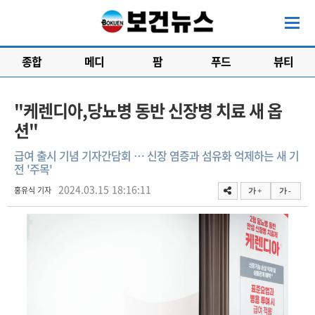
종합
메디
팜
푸드
뷰티
"케렌디아,당뇨병 동반 신장병 치료 새 옵
션"
급여 출시 기념 기자간담회 … 신장 염증과 섬유화 억제하는 새 기
전 '주목'
2024.03.15 18:16:11
홍유식 기자
가 +
가 -