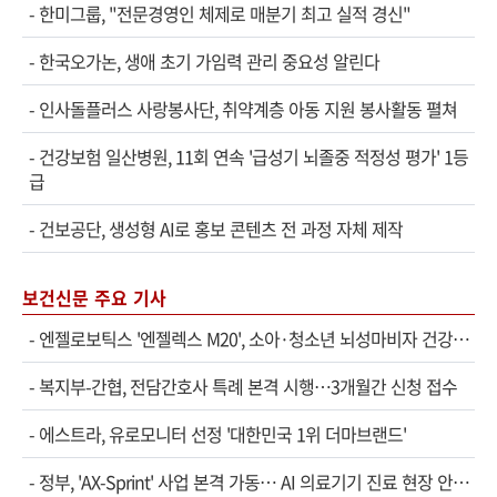
-
한미그룹, "전문경영인 체제로 매분기 최고 실적 경신"
-
한국오가논, 생애 초기 가임력 관리 중요성 알린다
-
인사돌플러스 사랑봉사단, 취약계층 아동 지원 봉사활동 펼쳐
-
건강보험 일산병원, 11회 연속 '급성기 뇌졸중 적정성 평가' 1등
급
-
건보공단, 생성형 AI로 홍보 콘텐츠 전 과정 자체 제작
보건신문 주요 기사
-
엔젤로보틱스 '엔젤렉스 M20', 소아·청소년 뇌성마비자 건강보험 확대 적용
-
복지부-간협, 전담간호사 특례 본격 시행…3개월간 신청 접수
-
에스트라, 유로모니터 선정 '대한민국 1위 더마브랜드'
-
정부, 'AX-Sprint' 사업 본격 가동… AI 의료기기 진료 현장 안착 속도