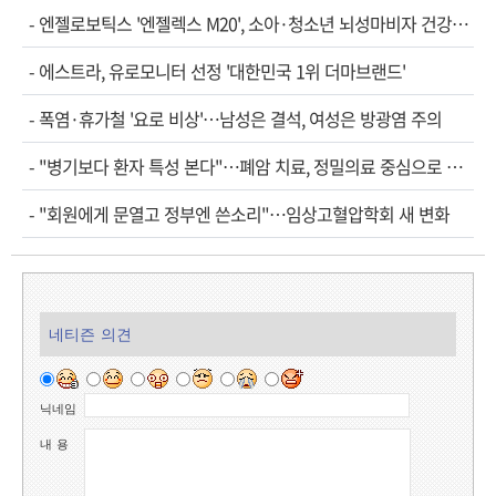
-
엔젤로보틱스 '엔젤렉스 M20', 소아·청소년 뇌성마비자 건강보험 확대 적용
-
에스트라, 유로모니터 선정 '대한민국 1위 더마브랜드'
-
폭염·휴가철 '요로 비상'…남성은 결석, 여성은 방광염 주의
-
"병기보다 환자 특성 본다"…폐암 치료, 정밀의료 중심으로 진화
-
"회원에게 문열고 정부엔 쓴소리"…임상고혈압학회 새 변화
네티즌 의견
닉네임
내 용