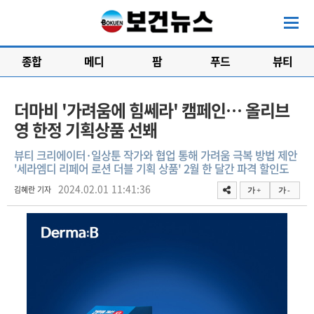
종합
메디
팜
푸드
뷰티
더마비 '가려움에 힘쎄라' 캠페인… 올리브
영 한정 기획상품 선봬
뷰티 크리에이터·일상툰 작가와 협업 통해 가려움 극복 방법 제안
'세라엠디 리페어 로션 더블 기획 상품' 2월 한 달간 파격 할인도
2024.02.01 11:41:36
김혜란 기자
가 +
가 -