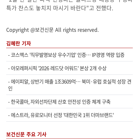
특가 찬스도 놓치지 마시기 바란다"고 전했다.
Copyright @보건신문 All rights reserved.
김혜란 기자
-
코스맥스 '직무발명보상 우수기업' 인증… IP경영 역량 입증
-
아모레퍼시픽 '2026 레드닷 어워드' 본상 2개 수상
-
에이피알, 상반기 매출 1조3609억… 북미·유럽 호실적 성장 견
인
-
한국콜마, 자외선차단제 산호 안전성 인증 체계 구축
-
에스트라, 유로모니터 선정 '대한민국 1위 더마브랜드'
보건신문 주요 기사