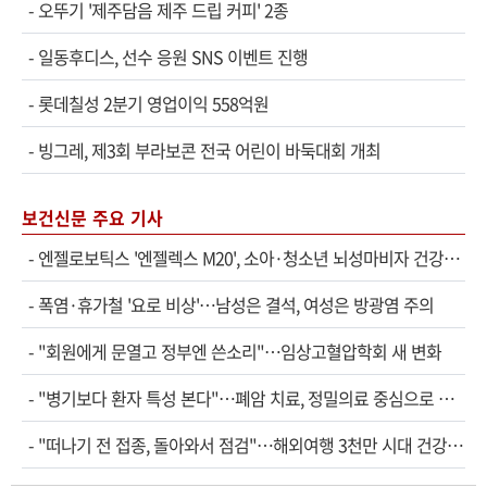
-
오뚜기 '제주담음 제주 드립 커피' 2종
-
일동후디스, 선수 응원 SNS 이벤트 진행
-
롯데칠성 2분기 영업이익 558억원
-
빙그레, 제3회 부라보콘 전국 어린이 바둑대회 개최
보건신문 주요 기사
-
엔젤로보틱스 '엔젤렉스 M20', 소아·청소년 뇌성마비자 건강보험 확대 적용
-
폭염·휴가철 '요로 비상'…남성은 결석, 여성은 방광염 주의
-
"회원에게 문열고 정부엔 쓴소리"…임상고혈압학회 새 변화
-
"병기보다 환자 특성 본다"…폐암 치료, 정밀의료 중심으로 진화
-
"떠나기 전 접종, 돌아와서 점검"…해외여행 3천만 시대 건강관리법