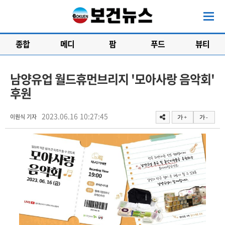
종합
메디
팜
푸드
뷰티
남양유업 월드휴먼브리지 '모아사랑 음악회'
후원
2023.06.16 10:27:45
이원식 기자
가 +
가 -