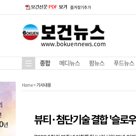
즐겨찾기추가
www.bokuennews.com
종합
메디뉴스
팜뉴스
푸드뉴스
Home
>
기사내용
뷰티·첨단기술 결합 '슬로