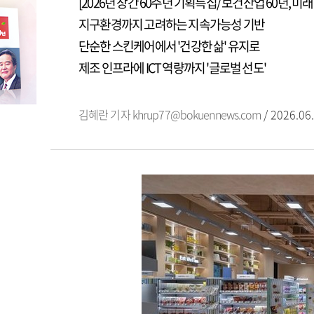
[2026년 창간 60주년 기획특집/ 보건산업 60년, 미래
지구환경까지 고려하는 지속가능성 기반
단순한 스킨케어에서 '건강한 삶' 유지로
제조 인프라에 ICT 역량까지 '글로벌 선도'
김혜란 기자
khrup77@bokuennews.com
/ 2026.06