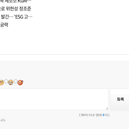
국 제조소 KGM…
으로 위헌성 정조준
발간… 'ESG 고…
 공략
[ 300자 이내 / 현재:
0
자 ]
니다.