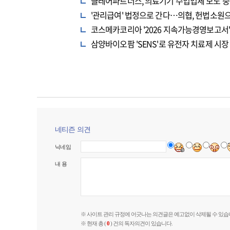
클레어파트너스, 의료기기 수입업체 모노 중
'관리급여' 법정으로 간다…의협, 헌법소원
코스메카코리아 '2026 지속가능경영보고서' 
삼양바이오팜 'SENS'로 유전자 치료제 시장
네티즌 의견
닉네임
내 용
※ 사이트 관리 규정에 어긋나는 의견글은 예고없이 삭제될 수 있습
※ 현재 총 (
0
) 건의 독자의견이 있습니다.