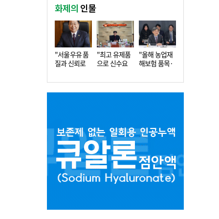
화제의
인물
"서울우유 품
"최고 유제품
"올해 농업재
질과 신뢰로
으로 신수요
해보험 품목·
더 큰 도…
창출…수…
지역 확…