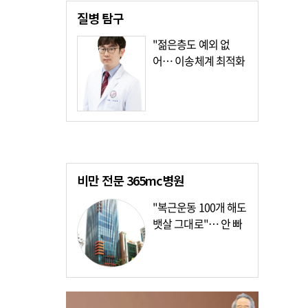
질병
탐구
"젊은층도 예외 없
어… 이송체계 최적화
가장 시급"
비만 전문
365mc병원
"복근운동 100개 해도
뱃살 그대로"… 안 빠
지는 이유?