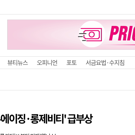
뷰티뉴스
오피니언
포토
서금요법·수지침
우에이징·롱제비티' 급부상