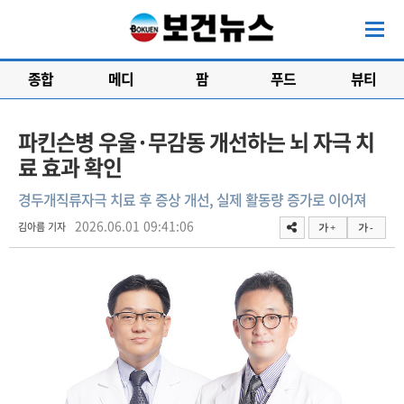
종합
메디
팜
푸드
뷰티
파킨슨병 우울·무감동 개선하는 뇌 자극 치
료 효과 확인
경두개직류자극 치료 후 증상 개선, 실제 활동량 증가로 이어져
2026.06.01 09:41:06
김아름 기자
가 +
가 -