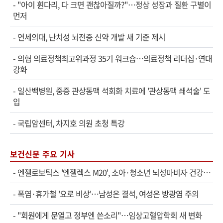
-
"아이 휜다리, 다 크면 괜찮아질까?"…정상 성장과 질환 구별이
먼저
-
연세의대, 난치성 뇌전증 신약 개발 새 기준 제시
-
의협 의료정책최고위과정 35기 워크숍…의료정책 리더십·연대
강화
-
일산백병원, 중증 관상동맥 석회화 치료에 '관상동맥 쇄석술' 도
입
-
국립암센터, 차지호 의원 초청 특강
보건신문 주요 기사
-
엔젤로보틱스 '엔젤렉스 M20', 소아·청소년 뇌성마비자 건강보험 확대 적용
-
폭염·휴가철 '요로 비상'…남성은 결석, 여성은 방광염 주의
-
"회원에게 문열고 정부엔 쓴소리"…임상고혈압학회 새 변화