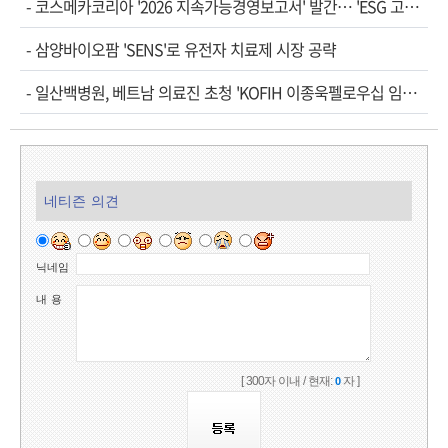
-
코스메카코리아 '2026 지속가능경영보고서' 발간… 'ESG 고…
-
삼양바이오팜 'SENS'로 유전자 치료제 시장 공략
-
일산백병원, 베트남 의료진 초청 'KOFIH 이종욱펠로우십 임…
네티즌 의견
닉네임
내 용
[ 300자 이내 / 현재:
자 ]
0