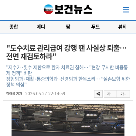
종합
메디
팜
푸드
뷰티
"도수치료 관리급여 강행 땐 사실상 퇴출…
전면 재검토하라"
"저수가·횟수 제한으로 환자 치료권 침해… "현장 무시한 비용통
제 정책" 비판
정형외과·재활·통증의학과·신경외과 한목소리… "실손보험 위한
정책 의심"
2026.05.27 22:14:59
김아름 기자
가 +
가 -