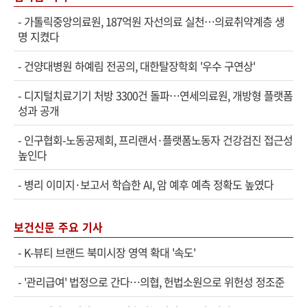
-
가톨릭중앙의료원, 187억원 자선의료 실천…의료취약계층 생
명 지켰다
-
건양대병원 하예림 전공의, 대한탈장학회 '우수 구연상'
-
디지털치료기기 처방 3300건 돌파…연세의료원, 개방형 플랫폼
성과 공개
-
인구협회-노동공제회, 프리랜서·플랫폼노동자 건강검진 접근성
높인다
-
병리 이미지·보고서 학습한 AI, 암 예후 예측 정확도 높였다
보건신문 주요 기사
-
K-뷰티 브랜드 북미시장 영역 확대 '속도'
-
'관리급여' 법정으로 간다…의협, 헌법소원으로 위헌성 정조준