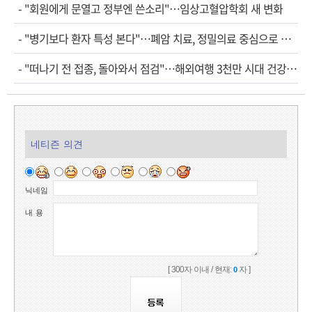
-
"회원에게 문열고 정부엔 쓴소리"…임상고혈압학회 새 변화
-
"병기보다 환자 특성 본다"…폐암 치료, 정밀의료 중심으로 진화
-
"떠나기 전 접종, 돌아와서 점검"…해외여행 3천만 시대 건강관리법
네티즌 의견
닉네임
내 용
[ 300자 이내 / 현재:
자 ]
0