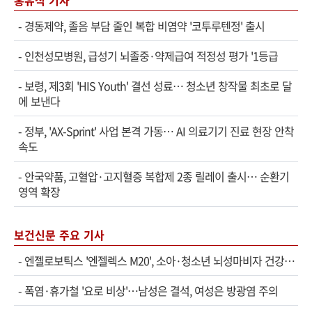
-
경동제약, 졸음 부담 줄인 복합 비염약 '코투루텐정' 출시
-
인천성모병원, 급성기 뇌졸중·약제급여 적정성 평가 '1등급
-
보령, 제3회 'HIS Youth' 결선 성료… 청소년 창작물 최초로 달
에 보낸다
-
정부, 'AX-Sprint' 사업 본격 가동… AI 의료기기 진료 현장 안착
속도
-
안국약품, 고혈압·고지혈증 복합제 2종 릴레이 출시… 순환기
영역 확장
보건신문 주요 기사
-
엔젤로보틱스 '엔젤렉스 M20', 소아·청소년 뇌성마비자 건강보험 확대 적용
-
폭염·휴가철 '요로 비상'…남성은 결석, 여성은 방광염 주의