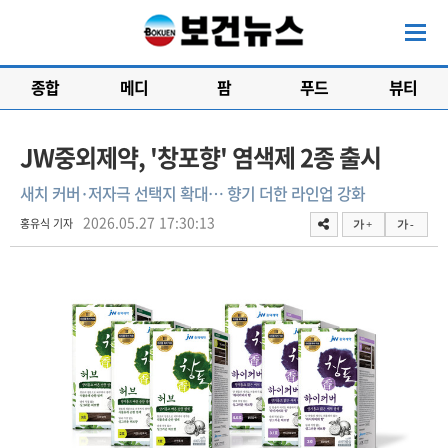
종합
메디
팜
푸드
뷰티
JW중외제약, '창포향' 염색제 2종 출시
새치 커버·저자극 선택지 확대… 향기 더한 라인업 강화
2026.05.27 17:30:13
홍유식 기자
가 +
가 -