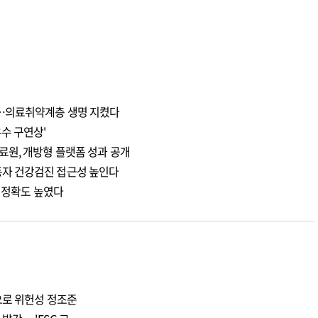
천…의료취약계층 생명 지켰다
수 구연상'
료원, 개방형 플랫폼 성과 공개
자 건강검진 접근성 높인다
측 정확도 높였다
으로 위헌성 정조준