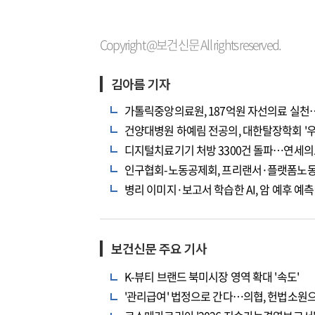
Copyright @보건신문 All rights reserved.
김아름 기자
가톨릭중앙의료원, 187억원 자선의료 실
건양대병원 하예림 전공의, 대한탈장학회 '우
디지털치료기기 처방 3300건 돌파…연세의
인구협회-노동공제회, 프리랜서·플랫폼노동
병리 이미지·보고서 학습한 AI, 암 예후 예
보건신문 주요 기사
K-뷰티 브랜드 북미시장 영역 확대 '속도'
'관리급여' 법정으로 간다…의협, 헌법소원