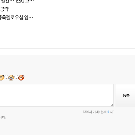
발간… 'ESG 고…
 공략
 이종욱펠로우십 임…
[ 300자 이내 / 현재:
0
자 ]
니다.