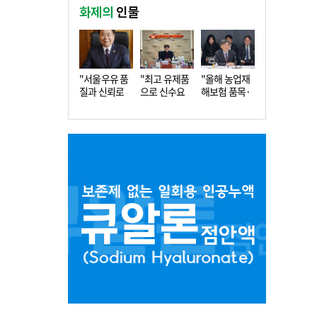
화제의
인물
"서울우유 품
"최고 유제품
"올해 농업재
질과 신뢰로
으로 신수요
해보험 품목·
더 큰 도…
창출…수…
지역 확…