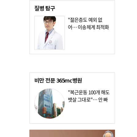
질병
탐구
"젊은층도 예외 없
어… 이송체계 최적화
가장 시급"
비만 전문
365mc병원
"복근운동 100개 해도
뱃살 그대로"… 안 빠
지는 이유?