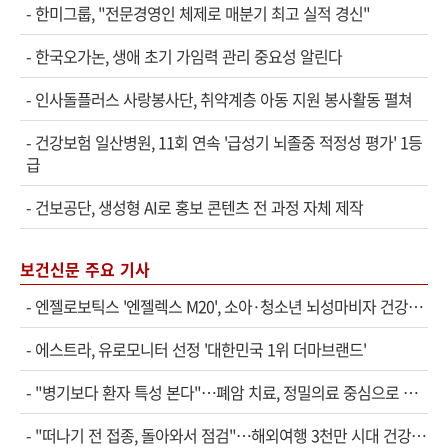
-
한미그룹, "전문경영인 체제로 매분기 최고 실적 경신"
-
한국오가논, 생애 초기 가임력 관리 중요성 알린다
-
인사돌플러스 사랑봉사단, 취약계층 아동 지원 봉사활동 펼쳐
-
건강보험 일산병원, 11회 연속 '급성기 뇌졸중 적정성 평가' 1등
급
-
건보공단, 생성형 AI로 홍보 콘텐츠 전 과정 자체 제작
보건신문 주요 기사
-
엔젤로보틱스 '엔젤렉스 M20', 소아·청소년 뇌성마비자 건강보험 확대 적용
-
에스트라, 유로모니터 선정 '대한민국 1위 더마브랜드'
-
"병기보다 환자 특성 본다"…폐암 치료, 정밀의료 중심으로 진화
-
"떠나기 전 접종, 돌아와서 점검"…해외여행 3천만 시대 건강관리법