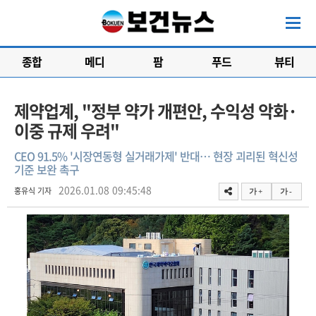
종합
메디
팜
푸드
뷰티
제약업계, "정부 약가 개편안, 수익성 악화·
이중 규제 우려"
CEO 91.5% '시장연동형 실거래가제' 반대… 현장 괴리된 혁신성
기준 보완 촉구
2026.01.08 09:45:48
홍유식 기자
가 +
가 -