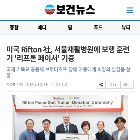
종합
메디
팜
푸드
뷰티
미국 ​Rifton 社, 서울재활병원에 보행 훈련
기 '리프톤 페이서' 기증
국제 기독교 공동체 브루더호프-장애 아동에게 희망의 발걸음 선
물
2025.10.16 15:51:02
김아름 기자
가 +
가 -