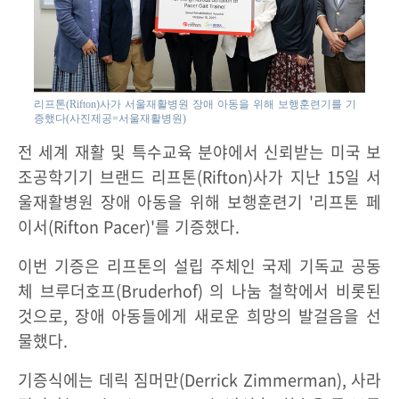
리프톤(Rifton)사가 서울재활병원 장애 아동을 위해 보행훈련기를 기
증했다(사진제공=서울재활병원)
전 세계 재활 및 특수교육 분야에서 신뢰받는 미국 보
조공학기기 브랜드 리프톤(Rifton)사가 지난 15일 서
울재활병원 장애 아동을 위해 보행훈련기 '리프톤 페
이서(Rifton Pacer)'를 기증했다.
이번 기증은 리프톤의 설립 주체인 국제 기독교 공동
체 브루더호프(Bruderhof) 의 나눔 철학에서 비롯된
것으로, 장애 아동들에게 새로운 희망의 발걸음을 선
물했다.
기증식에는 데릭 짐머만(Derrick Zimmerman), 사라