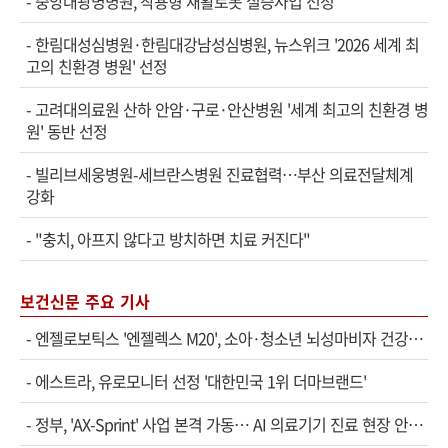
-
중앙대광명병원, 착용형 재활로봇 실증사업 선정
-
한림대성심병원·한림대강남성심병원, 뉴스위크 '2026 세계 최
고의 친환경 병원' 선정
-
고려대의료원 산하 안암·구로·안산병원 '세계 최고의 친환경 병
원' 동반 선정
-
빌리브세웅병원-세브란스병원 진료협력…부산 의료전달체계
강화
-
"충치, 아프지 않다고 방치하면 치료 커진다"
보건신문 주요 기사
-
엔젤로보틱스 '엔젤렉스 M20', 소아·청소년 뇌성마비자 건강보험 확대 적용
-
에스트라, 유로모니터 선정 '대한민국 1위 더마브랜드'
-
정부, 'AX-Sprint' 사업 본격 가동… AI 의료기기 진료 현장 안착 속도