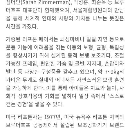
짐머만(Sarah Zimmerman), 박성훈, 최순옥 등 브루
더호프 대표단이 함께했으며, 서울재활병원과의 만남
을 통해 세계적 연대와 사랑의 가치를 나누는 뜻깊은
시간을 가졌다.
기증된 리프톤 페이서는 뇌성마비나 발달 지연 등으로
운동 기능에 어려움을 겪는 아동의 보행, 균형, 독립성
을 향상시키기 위해 설계된 동적 보행 보조기다. 조절
가능한 프레임, 편안한 가슴 및 골반 지지대, 손잡이와
발판 등 다양한 구성품을 갖추고 있으며, 약 7~9kg의
가벼운 무게로 실내외 어디서든 자연스러운 보행 훈련
을 가능하게 한다. 이를 통해 아이들은 치료와 놀이, 사
회적 상호작용의 기회를 넓히며 일상 속에서 '스스로
걷는 경험'을 쌓을 수 있다.
미국 리프톤사는 1977년, 미국 뉴욕주 리프톤 지역의
브루더호프 공동체에서 설립된 보조공학기기 브랜드