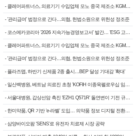
-
클레어파트너스, 의료기기 수입업체 모노 중국 제조소 KGM…
-
'관리급여' 법정으로 간다…의협, 헌법소원으로 위헌성 정조준
-
코스메카코리아 '2026 지속가능경영보고서' 발간… 'ESG 고…
-
클레어파트너스, 의료기기 수입업체 모노 중국 제조소 KGM…
-
'관리급여' 법정으로 간다…의협, 헌법소원으로 위헌성 정조준
-
플라즈맵, 하반기 신제품 2종 출시…BEP 달성 기대감 '확대'
-
일산백병원, 베트남 의료진 초청 'KOFIH 이종욱펠로우십 임…
-
서울대병원, 갑상선암 촉진 'EZH1 Q571R' 돌연변이 기전 규…
-
한미약품, QR 기반 'e-라벨' 도입… 의약품 정보 디지털 전환…
-
삼양바이오팜 'SENS'로 유전자 치료제 시장 공략