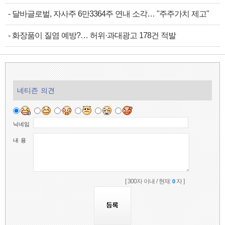
-
달바글로벌, 자사주 6만3364주 연내 소각… "주주가치 제고"
-
화장품이 질염 예방?… 허위·과대광고 178건 적발
네티즌 의견
닉네임
내 용
[ 300자 이내 / 현재:
자 ]
0