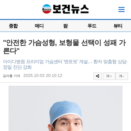
종합
메디
팜
푸드
뷰티
"안전한 가슴성형, 보형물 선택이 성패 가
른다"
아이디병원 프리미엄 가슴센터 '멘토핏' 개설… 환자 맞춤형 상담·
정밀 진단 강화
2025.10.03 20:10:12
김아름 기자
가 +
가 -