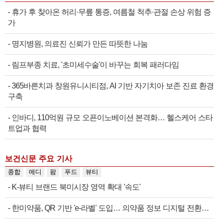
-
휴가 후 찾아온 허리·무릎 통증, 여름철 척추·관절 손상 위험 증
가
-
명지병원, 의료진 신뢰가 만든 따뜻한 나눔
-
림프부종 치료, '초미세수술'이 바꾸는 회복 패러다임
-
365바른치과 창원유니시티점, AI 기반 자기치아 보존 진료 환경
구축
-
인바디, 110억원 규모 오픈이노베이션 본격화… 헬스케어 스타
트업과 협력
보건신문 주요 기사
종합
메디
팜
푸드
뷰티
-
K-뷰티 브랜드 북미시장 영역 확대 '속도'
-
한미약품, QR 기반 'e-라벨' 도입… 의약품 정보 디지털 전환…