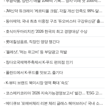
-
부광약품, 상반기 매출 1048억 기록… 창사 이래 첫 1000억…
-
JW신약 듀크레이 '케르티올 크림', 각질 개선 만족도 99% 달…
-
동아제약, 국내 최초 이중정 구조 '듀오버스터 구강유산균' 출…
-
호식이두마리치킨 '2026 한국의 최고 경영대상' 수상
-
롯데칠성음료, 직장인 영양 챙긴다
-
'올레샷', '먹는 위고비' 등 부당광고 적발
-
칭다오국제맥주축제서 K-푸드 편의점 인기
-
폴란드에서 K-푸드를 맛보고, 즐기다
-
K-뷰티 브랜드 북미시장 영역 확대 '속도'
-
코스메카코리아 '2026 지속가능경영보고서' 발간… 'ESG 고…
-
메디큐브 '포에버체리 리본 체리 글래스 헤어브러시' 국내 소…