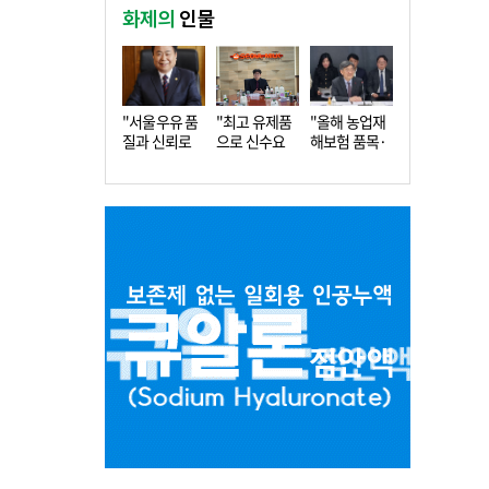
화제의
인물
"서울우유 품
"최고 유제품
"올해 농업재
질과 신뢰로
으로 신수요
해보험 품목·
더 큰 도…
창출…수…
지역 확…