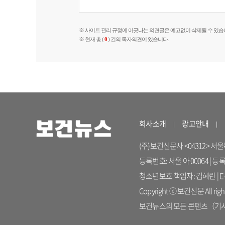
※ 사이트 관리 규정에 어긋나는 의견글은 예고없이 삭제될 수 있습
※ 현재 총 (
0
) 건의 독자의견이 있습니다.
회사소개
광고안내
(주)보건신문사 <04312> 서울특별시
등록번호: 서울 아 00064 | 등
청소년보호 책임자: 김혜란 | E-ma
Copyright ⓒ 보건신문 All right
보건뉴스의 모든 콘텐츠（기사）