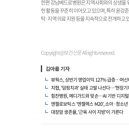
한편 강남베드로병원은 지역사회와의 상생을 위해
헌 활동을 꾸준히 이어오고 있으며, 특히 윤강준
탁·지역 의료 지원 등을 지속적으로 전개하고 있
Copyright @보건신문 All rights reserved.
김아름 기자
뷰웍스, 상반기 영업이익 127% 급증…머신
치협, '덤핑치과' 실태 고발 나선다…'현장기획
힘찬병원, 메디가드와 맞손…AI 기반 디지털
엔젤로보틱스 '엔젤렉스 M20', 소아·청소
대장암 생존율, '근육 사이 지방'이 가른다