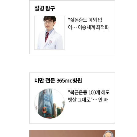
질병
탐구
"젊은층도 예외 없
어… 이송체계 최적화
가장 시급"
비만 전문
365mc병원
"복근운동 100개 해도
뱃살 그대로"… 안 빠
지는 이유?