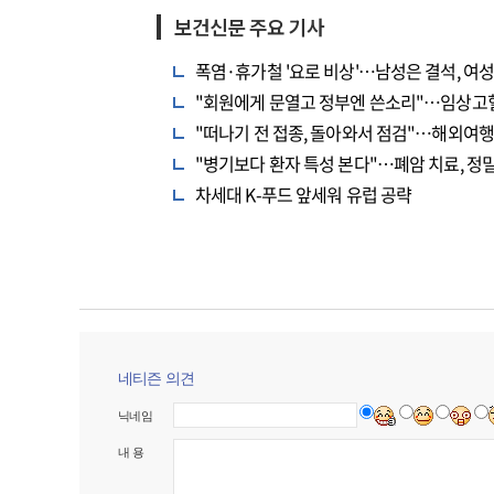
보건신문 주요 기사
폭염·휴가철 '요로 비상'…남성은 결석, 여
"회원에게 문열고 정부엔 쓴소리"…임상고
"떠나기 전 접종, 돌아와서 점검"…해외여행
"병기보다 환자 특성 본다"…폐암 치료, 정
차세대 K-푸드 앞세워 유럽 공략
네티즌 의견
닉네임
내 용