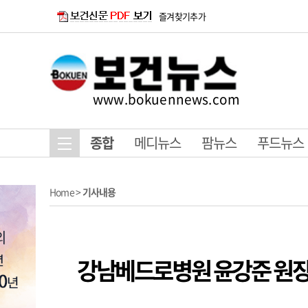
즐겨찾기추가
www.bokuennews.com
종합
메디뉴스
팜뉴스
푸드뉴스
Home
>
기사내용
강남베드로병원 윤강준 원장,