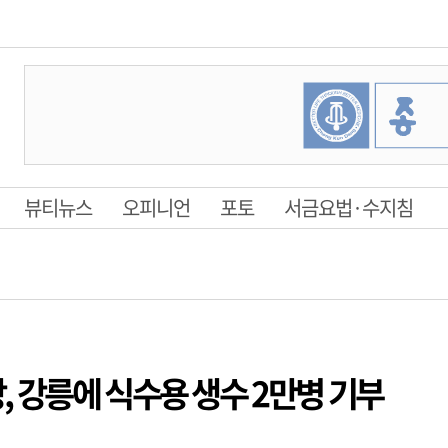
뷰티뉴스
오피니언
포토
서금요법·수지침
 강릉에 식수용 생수 2만병 기부