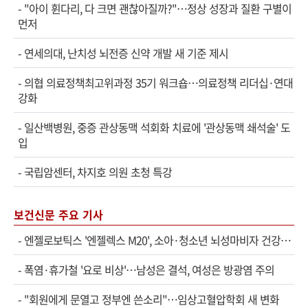
-
"아이 휜다리, 다 크면 괜찮아질까?"…정상 성장과 질환 구별이
먼저
-
연세의대, 난치성 뇌전증 신약 개발 새 기준 제시
-
의협 의료정책최고위과정 35기 워크숍…의료정책 리더십·연대
강화
-
일산백병원, 중증 관상동맥 석회화 치료에 '관상동맥 쇄석술' 도
입
-
국립암센터, 차지호 의원 초청 특강
보건신문 주요 기사
-
엔젤로보틱스 '엔젤렉스 M20', 소아·청소년 뇌성마비자 건강보험 확대 적용
-
폭염·휴가철 '요로 비상'…남성은 결석, 여성은 방광염 주의
-
"회원에게 문열고 정부엔 쓴소리"…임상고혈압학회 새 변화