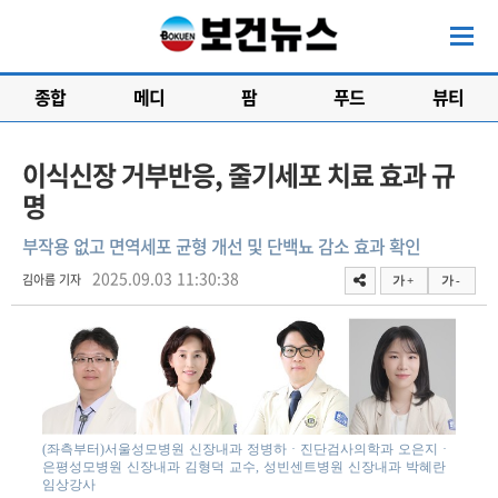
종합
메디
팜
푸드
뷰티
이식신장 거부반응, 줄기세포 치료 효과 규
명
부작용 없고 면역세포 균형 개선 및 단백뇨 감소 효과 확인
2025.09.03 11:30:38
김아름 기자
가 +
가 -
(좌측부터)서울성모병원 신장내과 정병하 · 진단검사의학과 오은지 ·
은평성모병원 신장내과 김형덕 교수, 성빈센트병원 신장내과 박혜란
임상강사