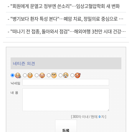
-
"회원에게 문열고 정부엔 쓴소리"…임상고혈압학회 새 변화
-
"병기보다 환자 특성 본다"…폐암 치료, 정밀의료 중심으로 진화
-
"떠나기 전 접종, 돌아와서 점검"…해외여행 3천만 시대 건강관리법
네티즌 의견
닉네임
내 용
[ 300자 이내 / 현재:
자 ]
0