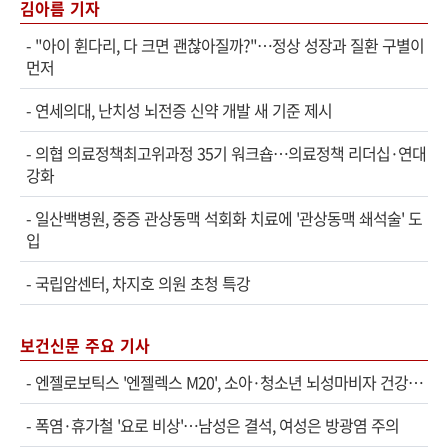
김아름 기자
-
"아이 휜다리, 다 크면 괜찮아질까?"…정상 성장과 질환 구별이
먼저
-
연세의대, 난치성 뇌전증 신약 개발 새 기준 제시
-
의협 의료정책최고위과정 35기 워크숍…의료정책 리더십·연대
강화
-
일산백병원, 중증 관상동맥 석회화 치료에 '관상동맥 쇄석술' 도
입
-
국립암센터, 차지호 의원 초청 특강
보건신문 주요 기사
-
엔젤로보틱스 '엔젤렉스 M20', 소아·청소년 뇌성마비자 건강보험 확대 적용
-
폭염·휴가철 '요로 비상'…남성은 결석, 여성은 방광염 주의