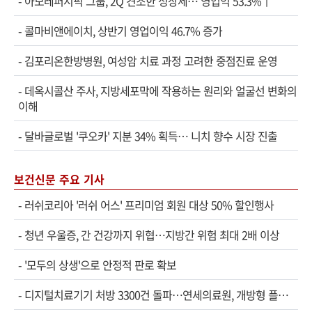
-
아모레퍼시픽 그룹, 2Q 견조한 성장세… 영업익 53.3%↑
-
콜마비앤에이치, 상반기 영업이익 46.7% 증가
-
김포리온한방병원, 여성암 치료 과정 고려한 중점진료 운영
-
데옥시콜산 주사, 지방세포막에 작용하는 원리와 얼굴선 변화의
이해
-
달바글로벌 '쿠오카' 지분 34% 획득… 니치 향수 시장 진출
보건신문 주요 기사
-
러쉬코리아 '러쉬 어스' 프리미엄 회원 대상 50% 할인행사
-
청년 우울증, 간 건강까지 위협…지방간 위험 최대 2배 이상
-
'모두의 상생'으로 안정적 판로 확보
-
디지털치료기기 처방 3300건 돌파…연세의료원, 개방형 플랫폼 성과 공개