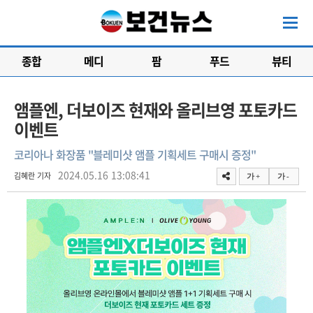
종합
메디
팜
푸드
뷰티
앰플엔, 더보이즈 현재와 올리브영 포토카드
이벤트
코리아나 화장품 "블레미샷 앰플 기획세트 구매시 증정"
2024.05.16 13:08:41
김혜란 기자
가 +
가 -