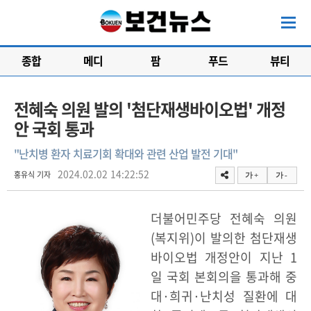
종합
메디
팜
푸드
뷰티
전혜숙 의원 발의 '첨단재생바이오법' 개정
안 국회 통과
"난치병 환자 치료기회 확대와 관련 산업 발전 기대"
2024.02.02 14:22:52
홍유식 기자
가 +
가 -
더불어민주당 전혜숙 의원
(복지위)이 발의한 첨단재생
바이오법 개정안이 지난 1
일 국회 본회의을 통과해 중
대·희귀·난치성 질환에 대