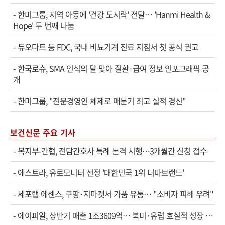
-
한미그룹, 지역 아동에 '건강 도시락' 전달… 'Hanmi Health &
Hope' 두 번째 나눔
-
듀오다트 등 FDC, 국내 비뇨기계 진료 지침서 첫 공식 권고
-
한국로슈, SMA 인식의 달 맞아 질환·급여 정보 인포그래픽 공
개
-
한미그룹, "전문경영인 체제로 매분기 최고 실적 경신"
보건신문 주요 기사
-
복지부-간협, 전담간호사 특례 본격 시행…3개월간 신청 접수
-
에스트라, 유로모니터 선정 '대한민국 1위 더마브랜드'
-
세포랩 에센스, 쿠팡·지마켓서 가품 유통… "소비자 피해 우려"
-
에이피알, 상반기 매출 1조3609억… 북미·유럽 호실적 성장 견인