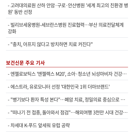
-
고려대의료원 산하 안암·구로·안산병원 '세계 최고의 친환경 병
원' 동반 선정
-
빌리브세웅병원-세브란스병원 진료협력…부산 의료전달체계
강화
-
"충치, 아프지 않다고 방치하면 치료 커진다"
보건신문 주요 기사
-
엔젤로보틱스 '엔젤렉스 M20', 소아·청소년 뇌성마비자 건강보험 확대 적용
-
에스트라, 유로모니터 선정 '대한민국 1위 더마브랜드'
-
"병기보다 환자 특성 본다"…폐암 치료, 정밀의료 중심으로 진화
-
"떠나기 전 접종, 돌아와서 점검"…해외여행 3천만 시대 건강관리법
-
차세대 K-푸드 앞세워 유럽 공략