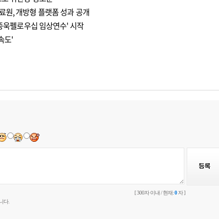
료원, 개방형 플랫폼 성과 공개
이종욱펠로우십 임상연수' 시작
속도'
[ 300자 이내 / 현재:
0
자 ]
니다.