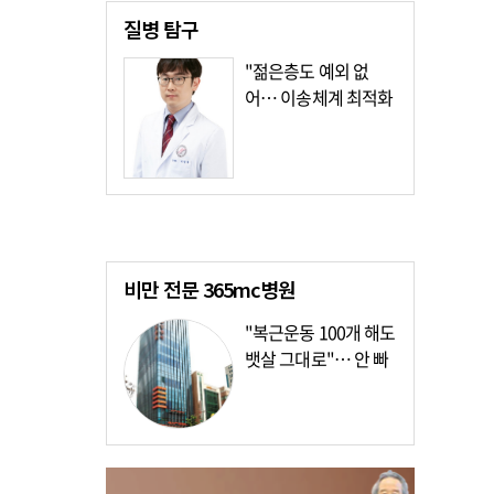
질병
탐구
"젊은층도 예외 없
어… 이송체계 최적화
가장 시급"
비만 전문
365mc병원
"복근운동 100개 해도
뱃살 그대로"… 안 빠
지는 이유?