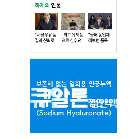
화제의
인물
"서울우유 품
"최고 유제품
"올해 농업재
질과 신뢰로
으로 신수요
해보험 품목·
더 큰 도…
창출…수…
지역 확…