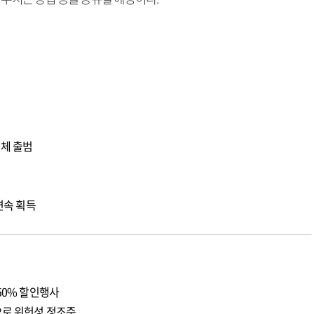
체 출범
연속 획득
50% 할인행사
으로 위헌성 정조준