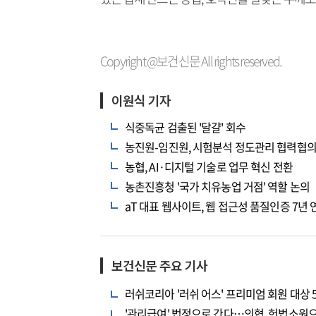
Copyright @보건신문 All rights reserved.
이원식 기자
식중독균 검출된 '달걀' 회수
농진원-임진원, 시험분석 정도관리 협력협의
농협, AI·디지털 기술로 업무 혁신 전환
농촌진흥청 '국가 치유농업 거점' 역할 논의
aT 대표 웹사이트, 웹 접근성 품질인증 7년 
보건신문 주요 기사
러쉬코리아 '러쉬 어스' 프리미엄 회원 대상 
'관리급여' 법정으로 간다…의협, 헌법소원