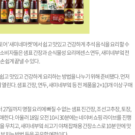
어 '새미네마켓'에서 쉽고 맛있고 건강하게 추석 음식을 요리할 수
 소비자들은 샘표 간장과 순식물성 요리에센스 연두, 새미네부엌 전
손쉽게 끝낼 수 있다.
 쉽고 맛있고 건강하게 요리하는 방법을 나누기 위해 준비됐다. 먼저
린다. 샘표 간장, 연두, 새미네부엌 등 전 제품을 2+1(3개 이상 구매
 27일까지 명절 요리에 빠질 수 없는 샘표 진간장, 조선고추장, 토장,
한다. 아울러 18일 오전 10시 30분에는 네이버 쇼핑 라이브를 진행
을 무치고, 새미네부엌 쇠고기 야채 잡채용 간장소스로 10분 만에 맛
 부치는 방법 등을 공유할 예정이다.