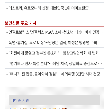
-
에스트라, 유로모니터 선정 '대한민국 1위 더마브랜드'
보건신문 주요 기사
-
엔젤로보틱스 '엔젤렉스 M20', 소아·청소년 뇌성마비자 건강보험 확대 적용
-
폭염·휴가철 '요로 비상'…남성은 결석, 여성은 방광염 주의
-
"회원에게 문열고 정부엔 쓴소리"…임상고혈압학회 새 변화
-
"병기보다 환자 특성 본다"…폐암 치료, 정밀의료 중심으로 진화
-
"떠나기 전 접종, 돌아와서 점검"…해외여행 3천만 시대 건강관리법
네티즌 의견