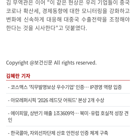
김 무역관은 이어 "이 같은 현상은 우리 기업들이 중국
코로나 확산세, 경제동향에 대한 모니터링을 강화하고
변화에 신속하게 대응해 대중국 수출전략을 조정해야
한다는 것을 시사한다"고 덧붙였다.
Copyright @보건신문 All rights reserved.
김혜란 기자
-
코스맥스 '직무발명보상 우수기업' 인증… IP경영 역량 입증
-
아모레퍼시픽 '2026 레드닷 어워드' 본상 2개 수상
-
에이피알, 상반기 매출 1조3609억… 북미·유럽 호실적 성장 견
인
-
한국콜마, 자외선차단제 산호 안전성 인증 체계 구축