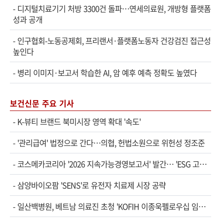
-
디지털치료기기 처방 3300건 돌파…연세의료원, 개방형 플랫폼
성과 공개
-
인구협회-노동공제회, 프리랜서·플랫폼노동자 건강검진 접근성
높인다
-
병리 이미지·보고서 학습한 AI, 암 예후 예측 정확도 높였다
보건신문 주요 기사
-
K-뷰티 브랜드 북미시장 영역 확대 '속도'
-
'관리급여' 법정으로 간다…의협, 헌법소원으로 위헌성 정조준
-
코스메카코리아 '2026 지속가능경영보고서' 발간… 'ESG 고…
-
삼양바이오팜 'SENS'로 유전자 치료제 시장 공략
-
일산백병원, 베트남 의료진 초청 'KOFIH 이종욱펠로우십 임…