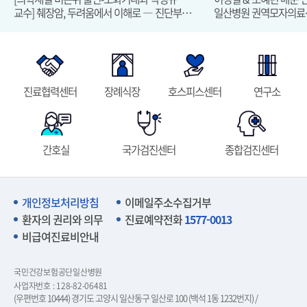
교수] 췌장암, 두려움에서 이해로 ― 진단부터
일산병원 권역모자의료
최신 치료까지
진료협력센터
장례식장
호스피스센터
연구소
간호실
국가검진센터
종합검진센터
개인정보처리방침
이메일주소수집거부
환자의 권리와 의무
진료예약전화
1577-0013
비급여진료비안내
국민건강보험공단일산병원
사업자번호 : 128-82-06481
(우편번호 10444) 경기도 고양시 일산동구 일산로 100 (백석 1동 1232번지) /