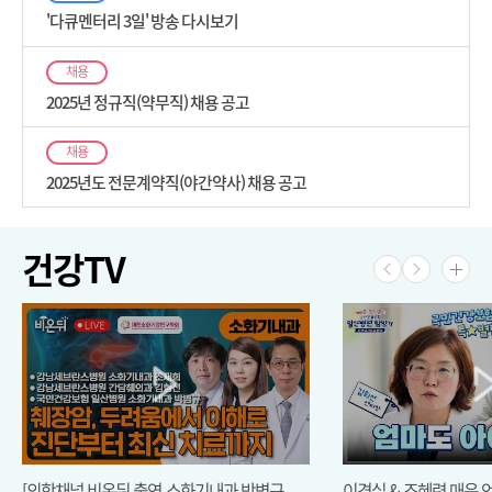
'다큐멘터리 3일' 방송 다시보기
채용
2025년 정규직(약무직) 채용 공고
채용
2025년도 전문계약직(야간약사) 채용 공고
건강TV
[의학채널 비온뒤 출연-소화기내과 박병규
이경실 & 조혜련 매운